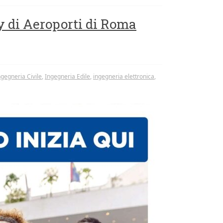
ay di Aeroporti di Roma
ngegneria Civile
,
Ingegneria Edile
,
ingegneria elettronica
,