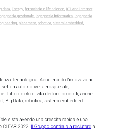
ig data
,
Energy
,
ferroviario e life science
,
ICT and Internet
ingegneria gestionale
,
ingegneria informatica
,
ingegneria
ngineering
,
placement
,
robotica
,
sistemi embedded
,
ulenza Tecnologica. Accelerando l’innovazione
nei settori automotive, aerospaziale,
er tutto il ciclo di vita dei loro prodotti, anche
 IoT, Big Data, robotica, sistemi embedded,
iale e sta avendo una crescita rapida e uno
gico CLEAR 2022.
Il Gruppo continua a reclutare
a