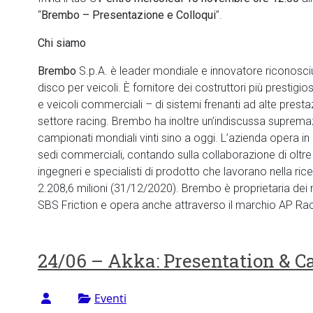
“
Brembo – Presentazione e Colloqui
”.
Chi siamo
Brembo
S.p.A. è leader mondiale e innovatore riconosciut
disco per veicoli. È fornitore dei costruttori più prestigio
e veicoli commerciali – di sistemi frenanti ad alte prestazi
settore racing. Brembo ha inoltre un’indiscussa supremaz
campionati mondiali vinti sino a oggi. L’azienda opera in 1
sedi commerciali, contando sulla collaborazione di oltre
ingegneri e specialisti di prodotto che lavorano nella rice
2.208,6 milioni (31/12/2020​).​ Brembo è proprietaria de
SBS Friction ​e opera anche attraverso il marchio AP Raci
24/06 – Akka: Presentation & C
Eventi