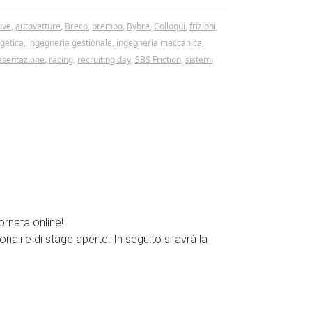
ive
,
autovetture
,
Breco
,
brembo
,
Bybre
,
Colloqui
,
frizioni
,
getica
,
ingegneria gestionale
,
ingegneria meccanica
,
esentazione
,
racing
,
recruiting day
,
SBS Friction
,
sistemi
ornata online!
nali e di stage aperte. In seguito si avrà la