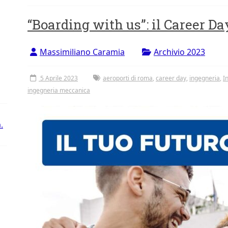
“Boarding with us”: il Career D
Massimiliano Caramia
Archivio 2023
5 Aprile 2023
aeroporti di roma
,
career day
,
ingegneria
,
I
ingegneria meccanica
.