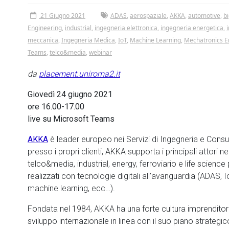
21 Giugno 2021
ADAS
,
aerospaziale
,
AKKA
,
automotive
,
b
Engineering
,
industrial
,
ingegneria elettronica
,
ingegneria energetica
,
meccanica
,
Ingegneria Medica
,
IoT
,
Machine Learning
,
Mechatronics E
Teams
,
telco&media
,
webinar
da
placement.uniroma2.it
Giovedì 24 giugno 2021
ore 16.00-17.00
live su Microsoft Teams
AKKA
è leader europeo nei Servizi di Ingegneria e Cons
presso i propri clienti, AKKA supporta i principali attori 
telco&media, industrial, energy, ferroviario e life science p
realizzati con tecnologie digitali all’avanguardia (ADAS,
machine learning, ecc…).
Fondata nel 1984, AKKA ha una forte cultura imprenditor
sviluppo internazionale in linea con il suo piano strate