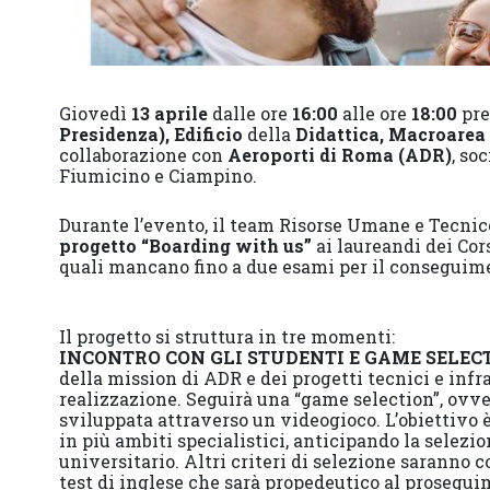
Giovedì
13 aprile
dalle ore
16:00
alle ore
18:00
pre
Presidenza), Edificio
della
Didattica, Macroarea
collaborazione con
Aeroporti di Roma (ADR)
, so
Fiumicino e Ciampino.
Durante l’evento, il team Risorse Umane e Tecnic
progetto “Boarding with us”
ai laureandi dei Cor
quali mancano fino a due esami per il conseguimen
Il progetto si struttura in tre momenti:
INCONTRO CON GLI STUDENTI E GAME SELECTI
della mission di ADR e dei progetti tecnici e infra
realizzazione. Seguirà una “game selection”, ov
sviluppata attraverso un videogioco. L’obiettivo è 
in più ambiti specialistici, anticipando la selezio
universitario. Altri criteri di selezione saranno c
test di inglese che sarà propedeutico al proseguim