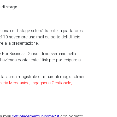
 di stage
onali e di stage si terrà tramite la piattaforma
dì 10 novembre una mail da parte dell’Ufficio
re alla presentazione.
 For Business. Gli iscritti riceveranno nella
’azienda contenente il link per partecipare al
lla laurea magistrale e ai laureati magistrali nei
eria Meccanica, Ingegneria Gestionale,
la mail
cv@placement.uniroma2.it
con oggetto