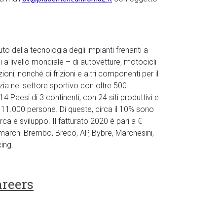
o della tecnologia degli impianti frenanti a
si a livello mondiale – di autovetture, motocicli
oni, nonché di frizioni e altri componenti per il
ia nel settore sportivo con oltre 500
4​ Paesi di 3 continenti, con 24 siti produttivi e
 11.000​ persone. Di queste, circa il 10% sono
rca e sviluppo. Il fatturato 2020 è pari a €
i marchi Brembo, Breco, AP, Bybre, Marchesini,
ng.​
areers