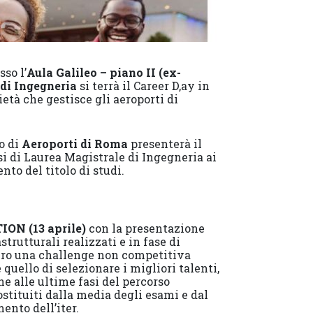
sso l’
Aula Galileo – piano II (ex-
 di Ingegneria
si terrà il Career D,ay in
cietà che gestisce gli aeroporti di
o di
Aeroporti di Roma
presenterà il
si di Laurea Magistrale di Ingegneria ai
to del titolo di studi.
ON (13 aprile)
con la presentazione
strutturali realizzati e in fase di
vero una challenge non competitiva
quello di selezionare i migliori talenti,
ne alle ultime fasi del percorso
ostituiti dalla media degli esami e dal
ento dell’iter.