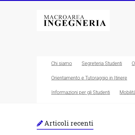
Vai
al
Macroarea
contenuto
di
Ingegneria
–
Università
Chi siamo
Segreteria Studenti
O
degli
Orientamento e Tutoraggio in Itinere
Studi
Informazioni per gli Studenti
Mobilit
di
Roma
Tor
Articoli recenti