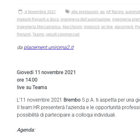
4 Novembre 2021
alte prestazioni
,
ap
,
AP Racing
,
automot
impianti frenanti a disco
,
ingegneria dell'automazione
,
ingegneria ener
Ingegneria Meccatronica
,
Marchesini
,
motocicli
,
on line
,
placement
,
Pr
frenanti
,
Teams
,
veicoli commerciali
da
placement.uniroma2.it
Giovedì 11 novembre 2021
ore 14.00
live su Teams
L’11 novembre 2021
Brembo
S.p.A. ti aspetta per una gi
Il team HR presenterà l’azienda e le opportunità professio
possibilità di partecipare a colloqui individuali.
Agenda: