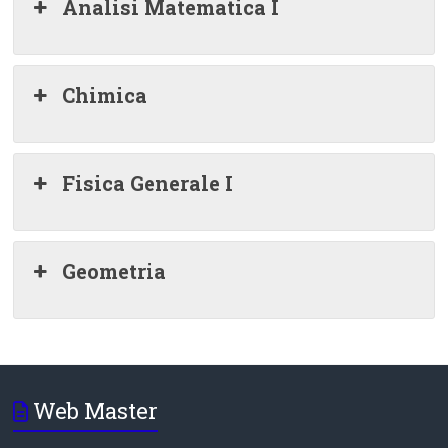
Tor
Analisi Matematica I
Vergata
Chimica
Fisica Generale I
Geometria
Web Master