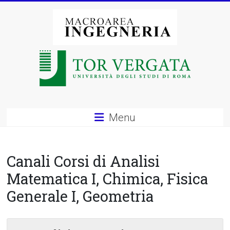
Vai
al
contenuto
Macroarea
di
Ingegneria
–
Menu
Università
degli
Canali Corsi di Analisi
Studi
Matematica I, Chimica, Fisica
Generale I, Geometria
di
Roma