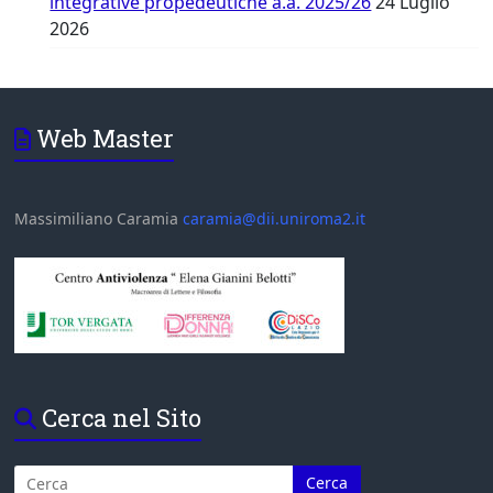
integrative propedeutiche a.a. 2025/26
24 Luglio
2026
Web Master
Massimiliano Caramia
caramia@dii.uniroma2.it
Cerca nel Sito