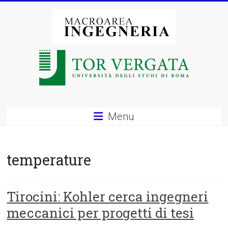
Vai
al
contenuto
Macroarea
di
Ingegneria
–
Menu
Università
degli
temperature
Studi
di
Tirocini: Kohler cerca ingegneri
meccanici per progetti di tesi
Roma