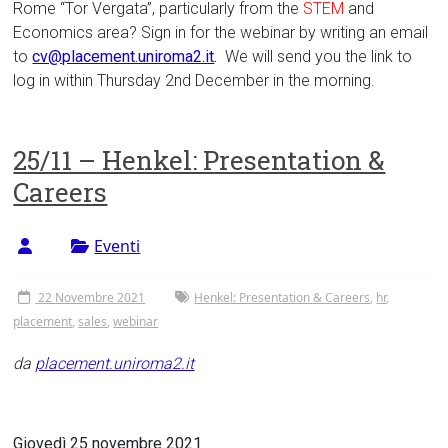
Rome “Tor Vergata”, particularly from the
STEM
and
Economics area? Sign in for the webinar by writing an email
to
cv@placement.uniroma2.it
.
We will send you the link to
log in within Thursday 2nd December in the morning.
25/11 – Henkel: Presentation &
Careers
Eventi
22 Novembre 2021
Henkel: Presentation & Careers
,
hr
,
placement
,
sales
,
webinar
da
placement.uniroma2.it
Giovedì 25 novembre 2021