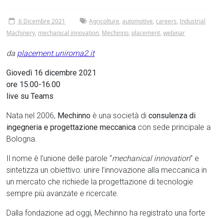
Tor
Vergata
6 Dicembre 2021
Agricolture
,
automotive
,
careers
,
Industrial
Machinery
,
mechanical innovation
,
Mechinno
,
placement
,
webinar
da
placement.uniroma2.it
Giovedì 16 dicembre 2021
ore 15.00-16.00
live su Teams
Nata nel 2006,
Mechinno
è una società di
consulenza di
ingegneria e progettazione meccanica
con sede principale a
Bologna.
Il nome è l’unione delle parole “
mechanical innovation
” e
sintetizza un obiettivo: unire l’innovazione alla meccanica in
un mercato che richiede la progettazione di tecnologie
sempre più avanzate e ricercate.
Dalla fondazione ad oggi, Mechinno ha registrato una forte