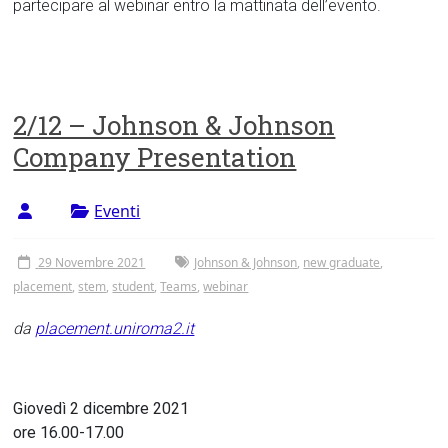
partecipare al webinar entro la mattinata dell’evento.
2/12 – Johnson & Johnson
Company Presentation
Eventi
29 Novembre 2021
Johnson & Johnson
,
new graduate
,
placement
,
stem
,
student
,
Teams
,
webinar
da
placement.uniroma2.it
Giovedì 2 dicembre 2021
ore 16.00-17.00