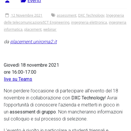
Eventi
12 Novembre 2021
assessment
,
DXC Technology
,
Ingegneria
delle telecomunicazioni/ICT Engineering
,
ingegneria elettronica
,
ingegneria
informatica
,
placement
,
webinar
da
placement.uniroma2.it
Giovedì 18 novembre 2021
ore 16.00-17.00
live su Teams
Non perdere l’occasione di partecipare all’evento del 18
novembre in collaborazione con
DXC Technology
! Avrai
l’opportunità di conoscere l’azienda e metterti in gioco in
un
assessment di gruppo
. Non mancheranno informazioni
sul colloquio e sul processo di selezione.
L’evento è rivolto in particolare a studenti triennali e