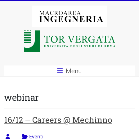
Vai
al
contenuto
Macroarea
di
Ingegneria
–
Menu
Università
degli
webinar
Studi
di
16/12 – Careers @ Mechinno
Roma
Eventi