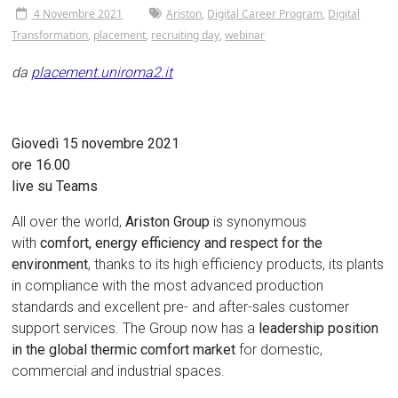
4 Novembre 2021
Ariston
,
Digital Career Program
,
Digital
Transformation
,
placement
,
recruiting day
,
webinar
da
placement.uniroma2.it
Giovedì 15 novembre 2021
ore 16.00
live su Teams
All over the world,
Ariston Group
is synonymous
with
comfort, energy efficiency and respect for the
environment
, thanks to its high efficiency products, its plants
in compliance with the most advanced production
standards and excellent pre- and after-sales customer
support services. The Group now has a
leadership position
in the global thermic comfort market
for domestic,
commercial and industrial spaces.