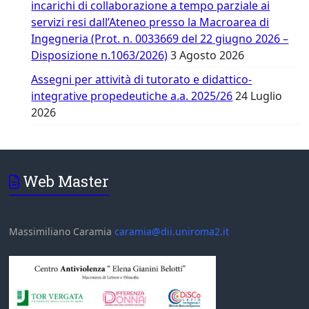
incarichi di collaborazione a tempo parziale ai
servizi resi dall’Ateneo presso la Macroarea di
Ingegneria (Prot. n. 0033669 del 22 giugno 2026 –
Disposizione n.1063/2026)
3 Agosto 2026
Assegni per attività di tutorato e didattico-
integrative propedeutiche a.a. 2025/26
24 Luglio
2026
Web Master
Massimiliano Caramia
caramia@dii.uniroma2.it