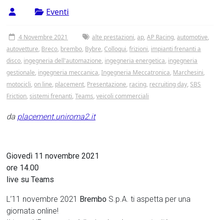
Tor
Eventi
Vergata
4 Novembre 2021
alte prestazioni
,
ap
,
AP Racing
,
automotive
,
autovetture
,
Breco
,
brembo
,
Bybre
,
Colloqui
,
frizioni
,
impianti frenanti a
disco
,
ingegneria dell'automazione
,
ingegneria energetica
,
ingegneria
gestionale
,
ingegneria meccanica
,
Ingegneria Meccatronica
,
Marchesini
,
motocicli
,
on line
,
placement
,
Presentazione
,
racing
,
recruiting day
,
SBS
Friction
,
sistemi frenanti
,
Teams
,
veicoli commerciali
da
placement.uniroma2.it
Giovedì 11 novembre 2021
ore 14.00
live su Teams
L’11 novembre 2021
Brembo
S.p.A. ti aspetta per una
giornata online!