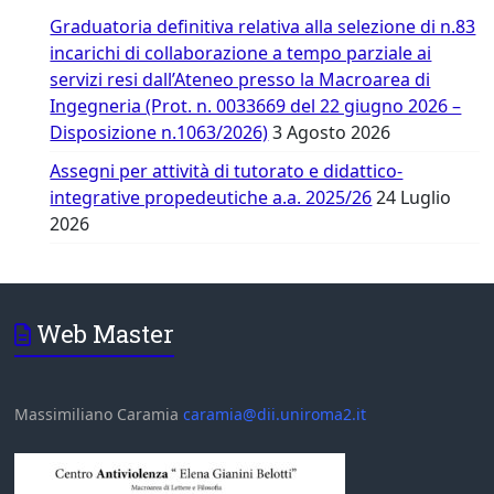
Graduatoria definitiva relativa alla selezione di n.83
incarichi di collaborazione a tempo parziale ai
servizi resi dall’Ateneo presso la Macroarea di
Ingegneria (Prot. n. 0033669 del 22 giugno 2026 –
Disposizione n.1063/2026)
3 Agosto 2026
Assegni per attività di tutorato e didattico-
integrative propedeutiche a.a. 2025/26
24 Luglio
2026
Web Master
Massimiliano Caramia
caramia@dii.uniroma2.it