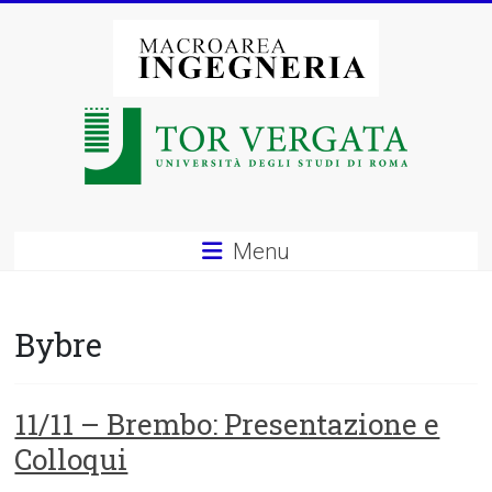
Vai
al
contenuto
Macroarea
di
Ingegneria
–
Menu
Università
degli
Bybre
Studi
di
11/11 – Brembo: Presentazione e
Colloqui
Roma