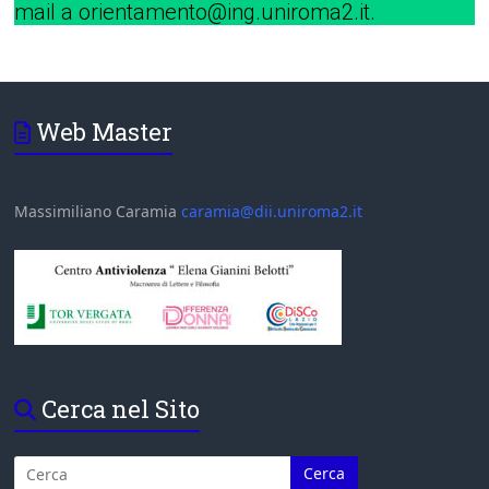
mail a orientamento@ing.uniroma2.it.
Web Master
Massimiliano Caramia
caramia@dii.uniroma2.it
Cerca nel Sito