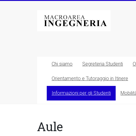
Vai
al
Macroarea
contenuto
di
Ingegneria
–
Università
Chi siamo
Segreteria Studenti
O
degli
Orientamento e Tutoraggio in Itinere
Studi
Informazioni per gli Studenti
Mobilit
di
Roma
Tor
Aule