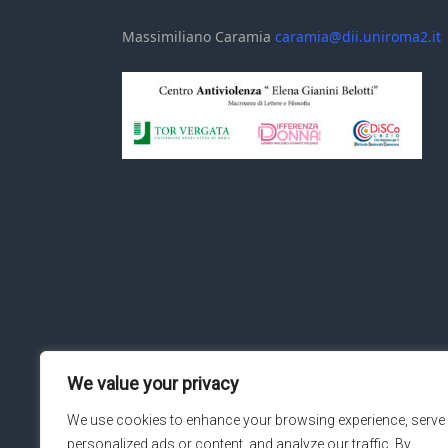
Massimiliano Caramia
caramia@dii.uniroma2.it
We value your privacy
We use cookies to enhance your browsing experience, serve
personalized ads or content, and analyze our traffic. By