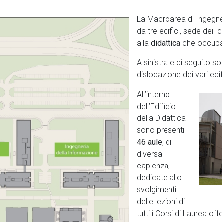
La Macroarea di Ingegneri
da tre edifici, sede dei q
alla
didattica
che occupa
A sinistra e di seguito s
dislocazione dei vari edi
All’interno
dell’Edificio
della Didattica
sono presenti
46 aule
, di
diversa
capienza,
dedicate allo
svolgimenti
delle lezioni di
tutti i Corsi di Laurea of