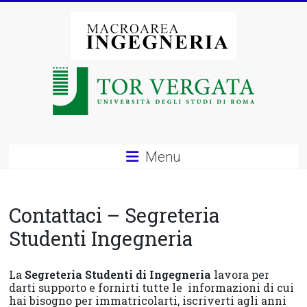
Vai
al
contenuto
Macroarea
di
Ingegneria
–
Menu
Università
degli
Contattaci – Segreteria
Studi
Studenti Ingegneria
di
La
Segreteria Studenti di Ingegneria
lavora per
Roma
darti supporto e fornirti tutte le informazioni di cui
hai bisogno per immatricolarti, iscriverti agli anni