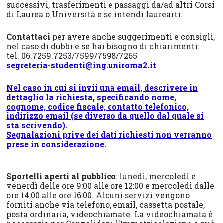
Tor
successivi, trasferimenti e passaggi da/ad altri Corsi
di Laurea o Università e se intendi laurearti.
Vergata
Contattaci
per avere anche suggerimenti e consigli,
nel caso di dubbi e se hai bisogno di chiarimenti:
tel. 06.7259.7253/7599/7598/7265
segreteria-studenti@ing.uniroma2.it
Nel caso in cui si invii una email, descrivere in
dettaglio la richiesta,
specificando nome,
cognome, codice fiscale, contatto telefonico,
indirizzo email (se diverso da quello dal quale si
sta scrivendo).
Segnalazioni prive dei dati richiesti non verranno
prese in considerazione.
Sportelli aperti al pubblico
: lunedì, mercoledì e
venerdì delle ore 9:00 alle ore 12:00 e mercoledì dalle
ore 14:00 alle ore 16:00. Alcuni servizi vengono
forniti anche via telefono, email, cassetta postale,
posta ordinaria, videochiamate. La videochiamata è