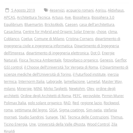
Tor
5 Agosto 2019
4eservizi
,
acquario romani
,
Agrisu
,
Aktivhaus
,
Vergata
APCAS
,
Architettura Tecnica
,
Artuso
,
Ave
,
Biosphera
,
Biosphera 3.0
Equilibrium
,
Bluemartin
,
Bricks4kids
,
Caesen
,
casa dell'architettura
,
Casaclima
,
Centre for Hybrid and Organic Solar Energy
,
chose
,
clima
,
Coblanco
,
Coelux
,
Comune di Milano
,
Cristina Cornaro
,
dipartimento di
ingegneria civile e ingegneria informatica
,
Dipartimento di Ingegneria
dell’Impresa
,
dipartimento di ingegneria elettronica
,
Dot Q
,
Energie
Naturali
,
Fisica Tecnica Ambientale
,
fotovoltaico organico
,
Genesis
,
Gerflor
,
GSI control
,
il Choose dell’Università Tor Vergata di Roma
,
il Dipartimento di
scienze mediche dell’Università di Torino
,
il Futurfood institute
,
inerzia
termica
,
Internorm Italia
,
Labgrade
,
lamellazione
,
Lametal
,
Master Way
,
milano
,
Minergie
,
MINI
,
Mirko Taglietti
,
Newtohm
,
Olev
,
ordine degli
architetti
,
Ordine degli Architetti di Roma
,
PEFC
,
perovskite
,
Pirmin Murer
,
Polimax Italia
,
polo solare organico
,
RAD
,
Red
,
regione lazio
,
Rockwool
,
roma
,
settimana del legno
,
SIGA
,
Sigma coatings
,
Sim-patia
,
stefania
mornati
,
Studio Sandrini
,
Sunage
,
T&T
,
Tecnica delle Costruzioni
,
Thimus
,
Ticino Energia
,
Une
,
Università della Valle d’Aosta
,
Wood Control
,
Zila
Rinaldi