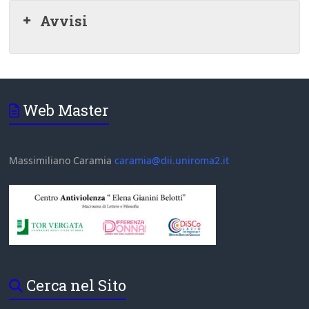
Avvisi
Web Master
Massimiliano Caramia
caramia@dii.uniroma2.it
Cerca nel Sito