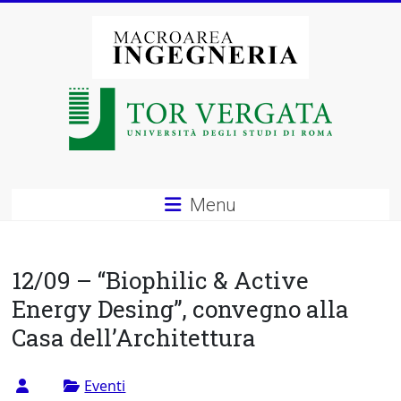
Vai
al
contenuto
Macroarea
di
Ingegneria
–
Menu
Università
degli
12/09 – “Biophilic & Active
Studi
Energy Desing”, convegno alla
Casa dell’Architettura
di
Roma
Eventi