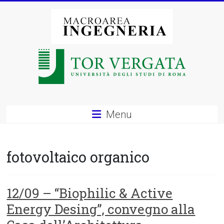
Vai
al
contenuto
Macroarea
di
Ingegneria
–
Menu
Università
degli
fotovoltaico organico
Studi
di
12/09 – “Biophilic & Active
Energy Desing”, convegno alla
Roma