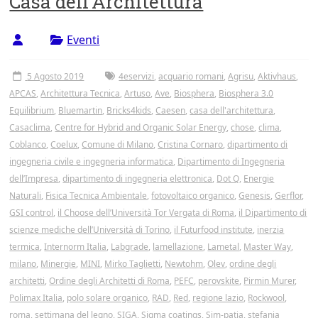
Casa dell’Architettura
Tor
Vergata
Eventi
5 Agosto 2019
4eservizi
,
acquario romani
,
Agrisu
,
Aktivhaus
,
APCAS
,
Architettura Tecnica
,
Artuso
,
Ave
,
Biosphera
,
Biosphera 3.0
Equilibrium
,
Bluemartin
,
Bricks4kids
,
Caesen
,
casa dell'architettura
,
Casaclima
,
Centre for Hybrid and Organic Solar Energy
,
chose
,
clima
,
Coblanco
,
Coelux
,
Comune di Milano
,
Cristina Cornaro
,
dipartimento di
ingegneria civile e ingegneria informatica
,
Dipartimento di Ingegneria
dell’Impresa
,
dipartimento di ingegneria elettronica
,
Dot Q
,
Energie
Naturali
,
Fisica Tecnica Ambientale
,
fotovoltaico organico
,
Genesis
,
Gerflor
,
GSI control
,
il Choose dell’Università Tor Vergata di Roma
,
il Dipartimento di
scienze mediche dell’Università di Torino
,
il Futurfood institute
,
inerzia
termica
,
Internorm Italia
,
Labgrade
,
lamellazione
,
Lametal
,
Master Way
,
milano
,
Minergie
,
MINI
,
Mirko Taglietti
,
Newtohm
,
Olev
,
ordine degli
architetti
,
Ordine degli Architetti di Roma
,
PEFC
,
perovskite
,
Pirmin Murer
,
Polimax Italia
,
polo solare organico
,
RAD
,
Red
,
regione lazio
,
Rockwool
,
roma
,
settimana del legno
,
SIGA
,
Sigma coatings
,
Sim-patia
,
stefania