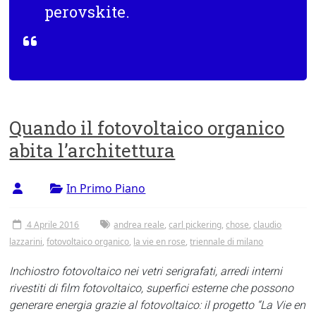
perovskite.
Quando il fotovoltaico organico
abita l’architettura
In Primo Piano
4 Aprile 2016
andrea reale
,
carl pickering
,
chose
,
claudio
lazzarini
,
fotovoltaico organico
,
la vie en rose
,
triennale di milano
Inchiostro fotovoltaico nei vetri serigrafati, arredi interni
rivestiti di film fotovoltaico, superfici esterne che possono
generare energia grazie al fotovoltaico: il progetto “La Vie en