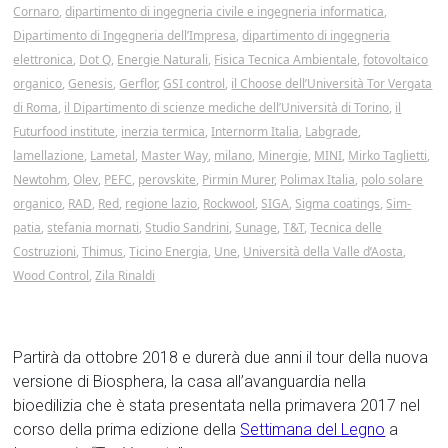
Cornaro
,
dipartimento di ingegneria civile e ingegneria informatica
,
Dipartimento di Ingegneria dell’Impresa
,
dipartimento di ingegneria
elettronica
,
Dot Q
,
Energie Naturali
,
Fisica Tecnica Ambientale
,
fotovoltaico
organico
,
Genesis
,
Gerflor
,
GSI control
,
il Choose dell’Università Tor Vergata
di Roma
,
il Dipartimento di scienze mediche dell’Università di Torino
,
il
Futurfood institute
,
inerzia termica
,
Internorm Italia
,
Labgrade
,
lamellazione
,
Lametal
,
Master Way
,
milano
,
Minergie
,
MINI
,
Mirko Taglietti
,
Newtohm
,
Olev
,
PEFC
,
perovskite
,
Pirmin Murer
,
Polimax Italia
,
polo solare
organico
,
RAD
,
Red
,
regione lazio
,
Rockwool
,
SIGA
,
Sigma coatings
,
Sim-
patia
,
stefania mornati
,
Studio Sandrini
,
Sunage
,
T&T
,
Tecnica delle
Costruzioni
,
Thimus
,
Ticino Energia
,
Une
,
Università della Valle d’Aosta
,
Wood Control
,
Zila Rinaldi
Partirà da ottobre 2018 e durerà due anni il tour della nuova
versione di Biosphera, la casa all’avanguardia nella
bioedilizia che è stata presentata nella primavera 2017 nel
corso della prima edizione della
Settimana del Legno
a