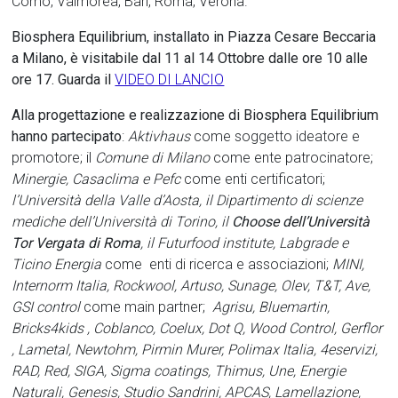
Como, Valmorea, Bari, Roma, Verona.
Biosphera Equilibrium, installato in Piazza Cesare Beccaria
a Milano, è visitabile dal 11 al 14 Ottobre dalle ore 10 alle
ore 17. Guarda il
VIDEO DI LANCIO
Alla progettazione e realizzazione di Biosphera Equilibrium
hanno partecipato
:
Aktivhaus
come soggetto ideatore e
promotore; il
Comune di Milano
come ente patrocinatore;
Minergie, Casaclima e Pefc
come enti certificatori;
l’Università della Valle d’Aosta, il Dipartimento di scienze
mediche dell’Università di Torino, il
Choose dell’Università
Tor Vergata di Roma
, il Futurfood institute, Labgrade e
Ticino Energia
come enti di ricerca e associazioni;
MINI,
Internorm Italia, Rockwool, Artuso, Sunage, Olev, T&T, Ave,
GSI control
come main partner;
Agrisu, Bluemartin,
Bricks4kids , Coblanco, Coelux, Dot Q, Wood Control, Gerflor
, Lametal, Newtohm, Pirmin Murer, Polimax Italia, 4eservizi,
RAD, Red, SIGA, Sigma coatings, Thimus, Une, Energie
Naturali, Genesis, Studio Sandrini, APCAS, Lamellazione,