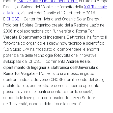
mostra
“Stanze. Altre filosofie dell’abitare”
curata da Beppe
Finessi, al Salone del Mobile, nell’ambito della
XXI Triennale
di Milano
, visitabile dal 2 aprile al 12 settembre 2016.
E
CHOSE
– Center for Hybrid and Organic Solar Energy, il
Polo per il Solare Organico creato dalla Regione Lazio nel
2006 in collaborazione con l’Università di Roma Tor
Vergata, Dipartimento di Ingegneria Elettronica, ha fornito il
fotovoltaico organico e il know-how tecnico e scientifico.
“Lo Studio LPA ha mostrato di comprendere le enormi
potenzialità delle tecnologie fotovoltaiche innovative
sviluppate dal CHOSE – commenta
Andrea Reale,
dipartimento di Ingegneria Elettronica dell’Università di
Roma Tor Vergata
– L’Università si è messa in gioco
confrontandosi attraverso CHOSE con il mondo del design
architettonico, per mostrare come la ricerca applicata
possa trovare quei punti di contatto con la società,
secondo le linee guida del cosiddetto Terzo Settore
dell’Università, dopo la didattica e la ricerca”.