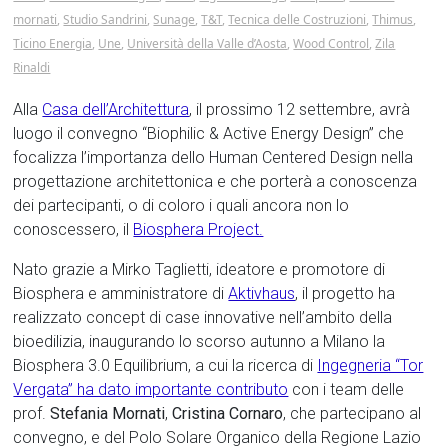
mornati
,
Studio Sandrini
,
Sunage
,
T&T
,
Tecnica delle Costruzioni
,
Thimus
,
Ticino Energia
,
Une
,
Università della Valle d’Aosta
,
Wood Control
,
Zila
Rinaldi
Alla
Casa dell’Architettura
, il prossimo 12 settembre, avrà
luogo il convegno “Biophilic & Active Energy Design” che
focalizza l’importanza dello Human Centered Design nella
progettazione architettonica e che porterà a conoscenza
dei partecipanti, o di coloro i quali ancora non lo
conoscessero, il
Biosphera Project.
Nato grazie a Mirko Taglietti, ideatore e promotore di
Biosphera e amministratore di
Aktivhaus
, il progetto ha
realizzato concept di case innovative nell’ambito della
bioedilizia, inaugurando lo scorso autunno a Milano la
Biosphera 3.0 Equilibrium, a cui la ricerca di
Ingegneria “Tor
Vergata” ha dato importante contributo
con i team delle
prof.
Stefania Mornati
,
Cristina Cornaro
, che partecipano al
convegno, e del Polo Solare Organico della Regione Lazio