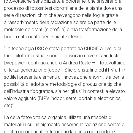
fotovoltaiche sensibilizzate a colorante, che si ispirano al
processo di fotosintesi clorofilliana delle piante dove una
serie di reazioni chimiche avvengono nelle foglie grazie
all’assorbimento della radiazione solare da parte delle
molecole coloranti (clorofilla) e alla trasformazione della
luce in nutrimento per le piante stesse.
“La tecnologia DSC è stata portata da CHOSE al livello di
linea pilota industriale con il Consorzio università-industria
Dyepower- continua ancora Andrea Reale – Il fotovoltaico
di terza generazione (dopo il Silicio cristallino ed il FV a film
sottile) presenta elementi di innovazione enormi, sia per la
possibilità di adottare metodologie di produzione tipiche
dell’industria tipografica, sia per gli usi in contesti a elevato
valore aggiunto (BIPV, indoor, serre, portable electronics,
etc)”.
La cella fotovoltaica organica utilizza una miscela di
materiali in cui un pigmento assorbe la radiazione solare e
gli altri componenti estraggono la carica per produrre