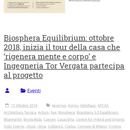
Biosphera Equilibrium: ottobre
2018, inizia il tour della casa che
‘rigenera mente e corpo’ e
Ingegneria Tor Vergata partecipa
al progetto
Eventi
15 Ottobre 2018
4eservizi
,
Agrisu
,
Aktivhaus
,
APCAS
,
Architettura Tecnica
,
Artuso
,
Ave
,
Biosphera
,
Biosphera 3.0 Equilibrium
,
Bluemartin
,
Bricks4kids
,
Caesen
,
Casaclima
,
Centre for Hybrid and Organic
Solar Energy
,
chose
,
clima
,
Coblanco
,
Coelux
,
Comune di Milano
,
Cristina