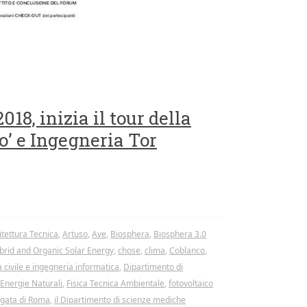
18, inizia il tour della
o’ e Ingegneria Tor
itettura Tecnica
,
Artuso
,
Ave
,
Biosphera
,
Biosphera 3.0
brid and Organic Solar Energy
,
chose
,
clima
,
Coblanco
,
 civile e ingegneria informatica
,
Dipartimento di
Energie Naturali
,
Fisica Tecnica Ambientale
,
fotovoltaico
ergata di Roma
,
il Dipartimento di scienze mediche