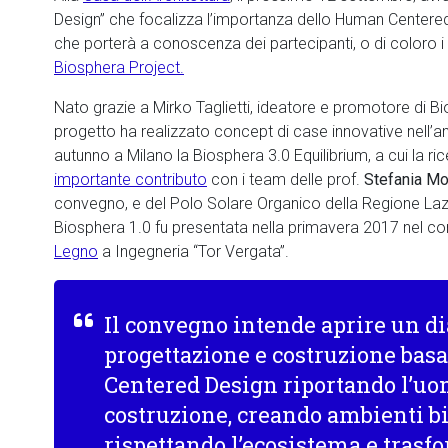
Design” che focalizza l’importanza dello Human Centered
che porterà a conoscenza dei partecipanti, o di coloro i
Biosphera Project.
Nato grazie a Mirko Taglietti, ideatore e promotore di B
progetto ha realizzato concept di case innovative nell’am
autunno a Milano la Biosphera 3.0 Equilibrium, a cui la ri
importante contributo
con i team delle prof.
Stefania Mo
convegno, e del Polo Solare Organico della Regione La
Biosphera 1.0 fu presentata nella primavera 2017 nel co
Legno
a Ingegneria “Tor Vergata”.
Il convegno intende aprire un di
progettazione e costruzione bas
Centered Design riportando l’uom
costruzione, creando ambienti bio
rispettando l’ecosistema e trasfo