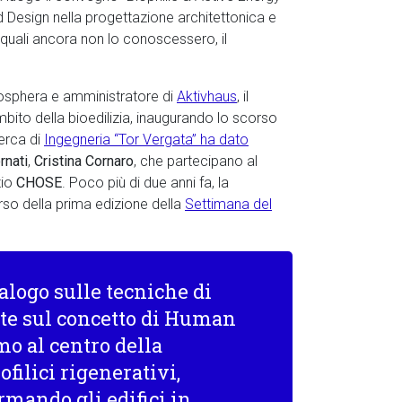
 Design nella progettazione architettonica e
 quali ancora non lo conoscessero, il
iosphera e amministratore di
Aktivhaus
, il
bito della bioedilizia, inaugurando lo scorso
cerca di
Ingegneria “Tor Vergata” ha dato
rnati
,
Cristina Cornaro
, che partecipano al
zio
CHOSE
. Poco più di due anni fa, la
rso della prima edizione della
Settimana del
alogo sulle tecniche di
ate sul concetto di Human
o al centro della
filici rigenerativi,
rmando gli edifici in