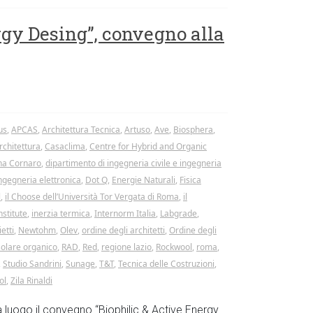
rgy Desing”, convegno alla
us
,
APCAS
,
Architettura Tecnica
,
Artuso
,
Ave
,
Biosphera
,
rchitettura
,
Casaclima
,
Centre for Hybrid and Organic
ina Cornaro
,
dipartimento di ingegneria civile e ingegneria
ngegneria elettronica
,
Dot Q
,
Energie Naturali
,
Fisica
l
,
il Choose dell’Università Tor Vergata di Roma
,
il
nstitute
,
inerzia termica
,
Internorm Italia
,
Labgrade
,
etti
,
Newtohm
,
Olev
,
ordine degli architetti
,
Ordine degli
solare organico
,
RAD
,
Red
,
regione lazio
,
Rockwool
,
roma
,
,
Studio Sandrini
,
Sunage
,
T&T
,
Tecnica delle Costruzioni
,
ol
,
Zila Rinaldi
à luogo il convegno “Biophilic & Active Energy