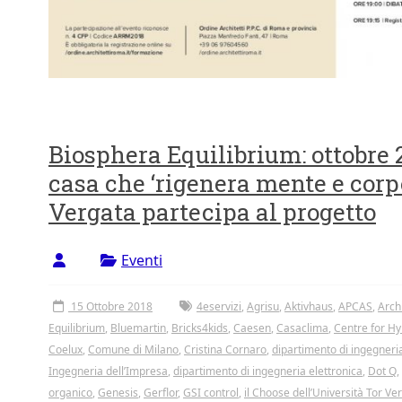
Biosphera Equilibrium: ottobre 20
casa che ‘rigenera mente e corp
Vergata partecipa al progetto
Eventi
15 Ottobre 2018
4eservizi
,
Agrisu
,
Aktivhaus
,
APCAS
,
Arch
Equilibrium
,
Bluemartin
,
Bricks4kids
,
Caesen
,
Casaclima
,
Centre for Hy
Coelux
,
Comune di Milano
,
Cristina Cornaro
,
dipartimento di ingegneria
Ingegneria dell’Impresa
,
dipartimento di ingegneria elettronica
,
Dot Q
,
organico
,
Genesis
,
Gerflor
,
GSI control
,
il Choose dell’Università Tor V