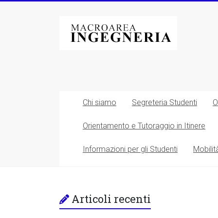
Vai
al
Macroarea
contenuto
di
Ingegneria
–
Università
Chi siamo
Segreteria Studenti
O
degli
Orientamento e Tutoraggio in Itinere
Studi
Informazioni per gli Studenti
Mobilit
di
Roma
Tor
Articoli recenti