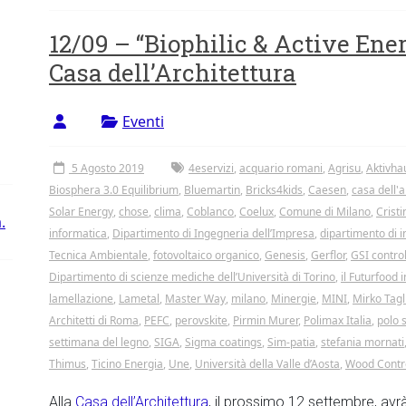
12/09 – “Biophilic & Active Ene
Casa dell’Architettura
Eventi
5 Agosto 2019
4eservizi
,
acquario romani
,
Agrisu
,
Aktivha
Biosphera 3.0 Equilibrium
,
Bluemartin
,
Bricks4kids
,
Caesen
,
casa dell'a
Solar Energy
,
chose
,
clima
,
Coblanco
,
Coelux
,
Comune di Milano
,
Crist
.
informatica
,
Dipartimento di Ingegneria dell’Impresa
,
dipartimento di i
Tecnica Ambientale
,
fotovoltaico organico
,
Genesis
,
Gerflor
,
GSI contro
Dipartimento di scienze mediche dell’Università di Torino
,
il Futurfood i
lamellazione
,
Lametal
,
Master Way
,
milano
,
Minergie
,
MINI
,
Mirko Tagli
Architetti di Roma
,
PEFC
,
perovskite
,
Pirmin Murer
,
Polimax Italia
,
polo 
settimana del legno
,
SIGA
,
Sigma coatings
,
Sim-patia
,
stefania mornati
Thimus
,
Ticino Energia
,
Une
,
Università della Valle d’Aosta
,
Wood Contr
Alla
Casa dell’Architettura
, il prossimo 12 settembre, avr