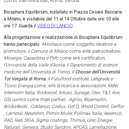
Como, Valmorea, Bari, Roma, Verona.
Biosphera Equilibrium, installato in Piazza Cesare Beccaria
a Milano, è visitabile dal 11 al 14 Ottobre dalle ore 10 alle
ore 17. Guarda il
VIDEO DI LANCIO
Alla progettazione e realizzazione di Biosphera Equilibrium
hanno partecipato
:
Aktivhaus
come soggetto ideatore e
promotore; il
Comune di Milano
come ente patrocinatore;
Minergie, Casaclima e Pefc
come enti certificatori;
l’Università della Valle d’Aosta, il Dipartimento di scienze
mediche dell’Università di Torino, il
Choose dell’Università
Tor Vergata di Roma
, il Futurfood institute, Labgrade e
Ticino Energia
come enti di ricerca e associazioni;
MINI,
Internorm Italia, Rockwool, Artuso, Sunage, Olev, T&T, Ave,
GSI control
come main partner;
Agrisu, Bluemartin,
Bricks4kids , Coblanco, Coelux, Dot Q, Wood Control, Gerflor
, Lametal, Newtohm, Pirmin Murer, Polimax Italia, 4eservizi,
RAD, Red, SIGA, Sigma coatings, Thimus, Une, Energie
Naturali, Genesis, Studio Sandrini, APCAS, Lamellazione,