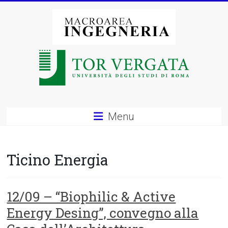
Vai
al
contenuto
Macroarea
di
Ingegneria
–
Menu
Università
degli
Ticino Energia
Studi
di
12/09 – “Biophilic & Active
Energy Desing”, convegno alla
Roma