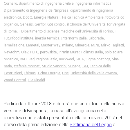
Cornaro
,
dipartimento di ingegneria civile e ingegneria informatica
,
Dipartimento di Ingegneria dell’Impresa
,
dipartimento di ingegneria
elettronica
,
Dot Q
,
Energie Naturali
,
Fisica Tecnica Ambientale
,
fotovoltaico
organico
,
Genesis
,
Gerflor
,
GSI control
,
il Choose dell’Università Tor Vergata
di Roma
,
il Dipartimento di scienze mediche dell’Università di Torino
,
il
Futurfood institute
,
inerzia termica
,
Internorm Italia
,
Labgrade
,
lamellazione
,
Lametal
,
Master Way
,
milano
,
Minergie
,
MINI
,
Mirko Taglietti
,
Newtohm
,
Olev
,
PEFC
,
perovskite
,
Pirmin Murer
,
Polimax Italia
,
polo solare
organico
,
RAD
,
Red
,
regione lazio
,
Rockwool
,
SIGA
,
Sigma coatings
,
Sim-
patia
,
stefania mornati
,
Studio Sandrini
,
Sunage
,
T&T
,
Tecnica delle
Costruzioni
,
Thimus
,
Ticino Energia
,
Une
,
Università della Valle d’Aosta
,
Wood Control
,
Zila Rinaldi
Partirà da ottobre 2018 e durerà due anni il tour della nuova
versione di Biosphera, la casa all’avanguardia nella
bioedilizia che è stata presentata nella primavera 2017 nel
corso della prima edizione della
Settimana del Legno
a