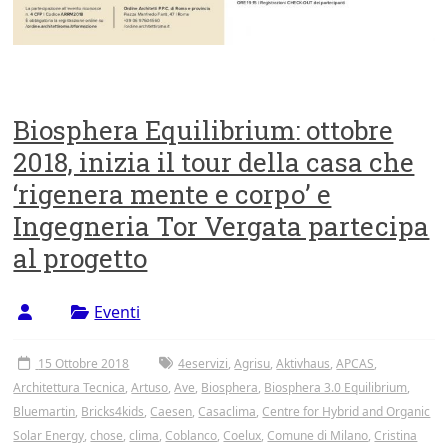
Biosphera Equilibrium: ottobre
2018, inizia il tour della casa che
‘rigenera mente e corpo’ e
Ingegneria Tor Vergata partecipa
al progetto
Eventi
15 Ottobre 2018
4eservizi
,
Agrisu
,
Aktivhaus
,
APCAS
,
Architettura Tecnica
,
Artuso
,
Ave
,
Biosphera
,
Biosphera 3.0 Equilibrium
,
Bluemartin
,
Bricks4kids
,
Caesen
,
Casaclima
,
Centre for Hybrid and Organic
Solar Energy
,
chose
,
clima
,
Coblanco
,
Coelux
,
Comune di Milano
,
Cristina