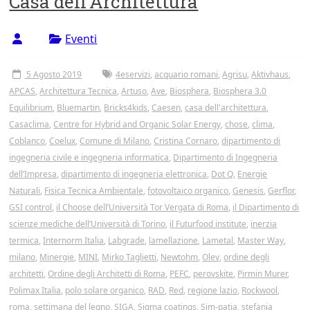
Casa dell’Architettura
Tor
Vergata
Eventi
5 Agosto 2019
4eservizi
,
acquario romani
,
Agrisu
,
Aktivhaus
,
APCAS
,
Architettura Tecnica
,
Artuso
,
Ave
,
Biosphera
,
Biosphera 3.0
Equilibrium
,
Bluemartin
,
Bricks4kids
,
Caesen
,
casa dell'architettura
,
Casaclima
,
Centre for Hybrid and Organic Solar Energy
,
chose
,
clima
,
Coblanco
,
Coelux
,
Comune di Milano
,
Cristina Cornaro
,
dipartimento di
ingegneria civile e ingegneria informatica
,
Dipartimento di Ingegneria
dell’Impresa
,
dipartimento di ingegneria elettronica
,
Dot Q
,
Energie
Naturali
,
Fisica Tecnica Ambientale
,
fotovoltaico organico
,
Genesis
,
Gerflor
,
GSI control
,
il Choose dell’Università Tor Vergata di Roma
,
il Dipartimento di
scienze mediche dell’Università di Torino
,
il Futurfood institute
,
inerzia
termica
,
Internorm Italia
,
Labgrade
,
lamellazione
,
Lametal
,
Master Way
,
milano
,
Minergie
,
MINI
,
Mirko Taglietti
,
Newtohm
,
Olev
,
ordine degli
architetti
,
Ordine degli Architetti di Roma
,
PEFC
,
perovskite
,
Pirmin Murer
,
Polimax Italia
,
polo solare organico
,
RAD
,
Red
,
regione lazio
,
Rockwool
,
roma
,
settimana del legno
,
SIGA
,
Sigma coatings
,
Sim-patia
,
stefania