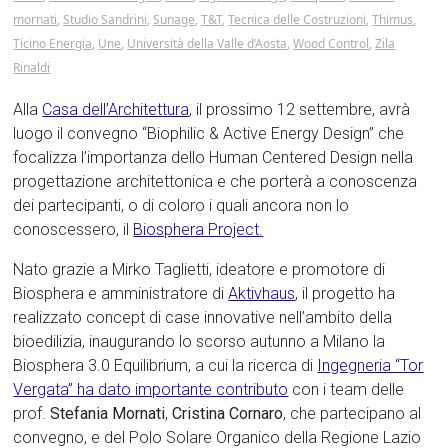
mornati
,
Studio Sandrini
,
Sunage
,
T&T
,
Tecnica delle Costruzioni
,
Thimus
,
Ticino Energia
,
Une
,
Università della Valle d’Aosta
,
Wood Control
,
Zila
Rinaldi
Alla
Casa dell’Architettura
, il prossimo 12 settembre, avrà
luogo il convegno “Biophilic & Active Energy Design” che
focalizza l’importanza dello Human Centered Design nella
progettazione architettonica e che porterà a conoscenza
dei partecipanti, o di coloro i quali ancora non lo
conoscessero, il
Biosphera Project.
Nato grazie a Mirko Taglietti, ideatore e promotore di
Biosphera e amministratore di
Aktivhaus
, il progetto ha
realizzato concept di case innovative nell’ambito della
bioedilizia, inaugurando lo scorso autunno a Milano la
Biosphera 3.0 Equilibrium, a cui la ricerca di
Ingegneria “Tor
Vergata” ha dato importante contributo
con i team delle
prof.
Stefania Mornati
,
Cristina Cornaro
, che partecipano al
convegno, e del Polo Solare Organico della Regione Lazio