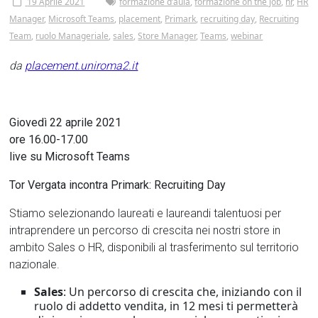
Tor
19 Aprile 2021
formazione d’aula
,
formazione on the job
,
hr
,
HR
Manager
,
Microsoft Teams
,
placement
,
Primark
,
recruiting day
,
Recruiting
Vergata
Team
,
ruolo Manageriale
,
sales
,
Store Manager
,
Teams
,
webinar
da
placement.uniroma2.it
Giovedì 22 aprile 2021
ore 16.00-17.00
live su Microsoft Teams
Tor Vergata incontra Primark: Recruiting Day
Stiamo selezionando laureati e laureandi talentuosi per
intraprendere un percorso di crescita nei nostri store in
ambito Sales o HR, disponibili al trasferimento sul territorio
nazionale.
Sales
: Un percorso di crescita che, iniziando con il
ruolo di addetto vendita, in 12 mesi ti permetterà