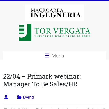
Vai
al
contenuto
Macroarea
di
Ingegneria
–
Menu
Università
degli
22/04 – Primark webinar:
Studi
Manager To Be Sales/HR
di
Eventi
Roma