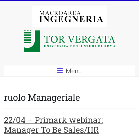
Vai
al
contenuto
Macroarea
di
Ingegneria
–
Menu
Università
degli
ruolo Manageriale
Studi
di
22/04 – Primark webinar:
Manager To Be Sales/HR
Roma