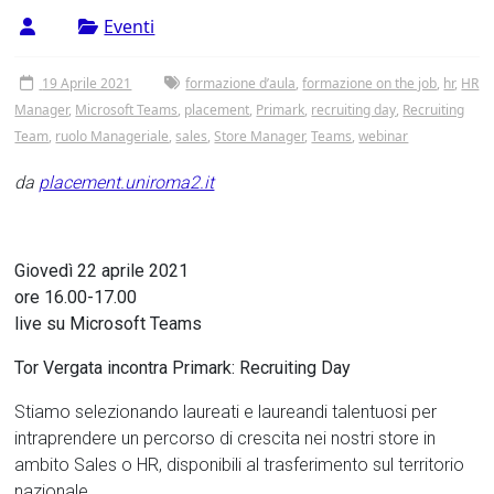
Tor
Eventi
Vergata
19 Aprile 2021
formazione d’aula
,
formazione on the job
,
hr
,
HR
Manager
,
Microsoft Teams
,
placement
,
Primark
,
recruiting day
,
Recruiting
Team
,
ruolo Manageriale
,
sales
,
Store Manager
,
Teams
,
webinar
da
placement.uniroma2.it
Giovedì 22 aprile 2021
ore 16.00-17.00
live su Microsoft Teams
Tor Vergata incontra Primark: Recruiting Day
Stiamo selezionando laureati e laureandi talentuosi per
intraprendere un percorso di crescita nei nostri store in
ambito Sales o HR, disponibili al trasferimento sul territorio
nazionale.