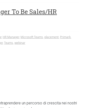
ger To Be Sales/HR
r
,
HR Manager
,
Microsoft Teams
,
placement
,
Primark
,
er
,
Teams
,
webinar
ntraprendere un percorso di crescita nei nostri