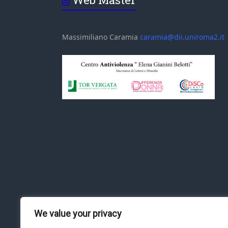
Massimiliano Caramia
caramia@dii.uniroma2.it
We value your privacy