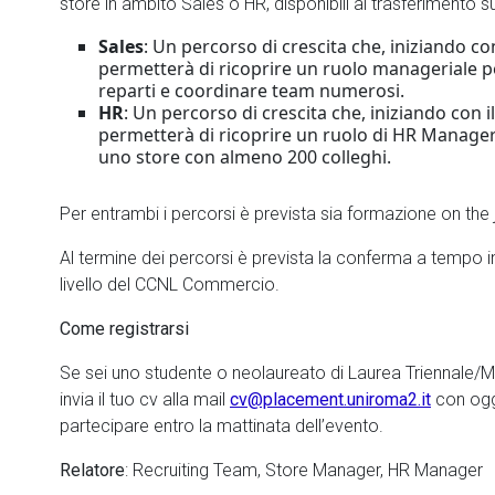
store in ambito Sales o HR, disponibili al trasferimento su
Sales
: Un percorso di crescita che, iniziando con
permetterà di ricoprire un ruolo manageriale p
reparti e coordinare team numerosi.
HR
: Un percorso di crescita che, iniziando con il
permetterà di ricoprire un ruolo di HR Manager
uno store con almeno 200 colleghi.
Per entrambi i percorsi è prevista sia formazione on the 
Al termine dei percorsi è prevista la conferma a tempo i
livello del CCNL Commercio.
Come registrarsi
Se sei uno studente o neolaureato di Laurea Triennale/
invia il tuo cv alla mail
cv@placement.uniroma2.it
con ogg
partecipare entro la mattinata dell’evento.
Relatore
: Recruiting Team, Store Manager, HR Manager