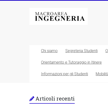
Vai
al
Macroarea
contenuto
di
Ingegneria
–
Università
Chi siamo
Segreteria Studenti
O
degli
Orientamento e Tutoraggio in Itinere
Studi
Informazioni per gli Studenti
Mobilit
di
Roma
Tor
Articoli recenti