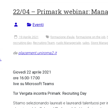
22/04 – Primark webinar: Mana
Eventi
19 Aprile 2021
formazione d’aula
,
formazione on the job
,
h
recruiting day
,
Recruiting Team
,
ruolo Manageriale
,
sales
,
Store Manag
da
placement.uniroma2.it
.
Giovedì 22 aprile 2021
ore 16.00-17.00
live su Microsoft Teams
Tor Vergata incontra Primark: Recruiting Day
Stiamo selezionando laureati e laureandi talentuosi per i