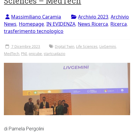
Sciences – MedTech
Tor
Vergata
Massimiliano Caramia
Archivio 2023
,
Archivio
News
,
Homepage
,
IN EVIDENZA
,
News Ricerca
,
Ricerca
,
trasferimento tecnologico
7 Dicembre 2023
Digital Twin
,
Life Sciences
,
LivGemini
,
MedTech
,
PNI
,
pnicube
,
startcuplazio
di Pamela Pergolini