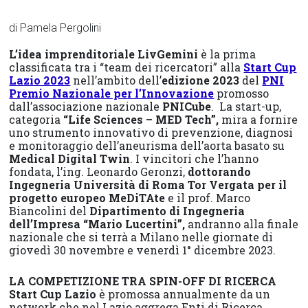
di Pamela Pergolini
L’idea imprenditoriale
LivGemini
è la prima
classificata tra i “team dei ricercatori” alla
Start Cup
Lazio 2023
nell’ambito dell’
edizione 2023
del
PNI
Premio Nazionale per l’Innovazione
promosso
dall’associazione nazionale
PNICube
. La start-up,
categoria
“Life Sciences – MED Tech”,
mira a fornire
uno strumento innovativo di prevenzione, diagnosi
e monitoraggio dell’aneurisma dell’aorta basato su
Medical Digital Twin
. I vincitori che l’hanno
fondata, l’ing. Leonardo Geronzi,
dottorando
Ingegneria Università di Roma Tor Vergata per il
progetto europeo MeDiTAte
e il prof. Marco
Biancolini del
Dipartimento di Ingegneria
dell’Impresa “Mario Lucertini”,
andranno alla finale
nazionale che si terrà a Milano nelle giornate di
giovedì 30 novembre e venerdì 1° dicembre 2023.
LA COMPETIZIONE TRA SPIN-OFF DI RICERCA
Start Cup Lazio
è promossa annualmente da un
network che nel Lazio aggrega Enti di Ricerca,