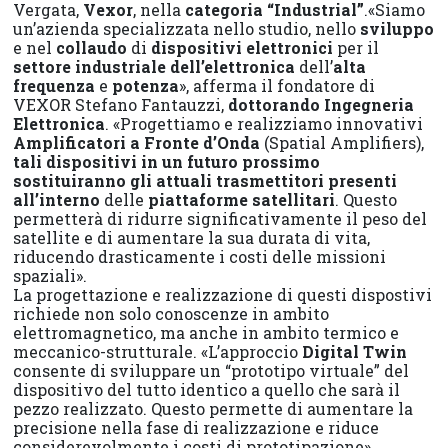
Vergata,
Vexor
, nella
categoria “Industrial”
.«Siamo
un’azienda specializzata nello studio, nello
sviluppo
e nel
collaudo
di
dispositivi elettronici
per il
settore industriale dell’elettronica
dell’
alta
frequenza
e
potenza
», afferma il fondatore di
VEXOR Stefano Fantauzzi,
dottorando Ingegneria
Elettronica
. «Progettiamo e realizziamo innovativi
Amplificatori a Fronte d’Onda
(Spatial Amplifiers),
tali dispositivi in un futuro prossimo
sostituiranno gli attuali trasmettitori presenti
all’interno
delle
piattaforme satellitari
. Questo
permetterà di ridurre significativamente il peso del
satellite e di aumentare la sua durata di vita,
riducendo drasticamente i costi delle missioni
spaziali».
La progettazione e realizzazione di questi dispostivi
richiede non solo conoscenze in ambito
elettromagnetico, ma anche in ambito termico e
meccanico-strutturale. «L’approccio
Digital Twin
consente di sviluppare un “prototipo virtuale” del
dispositivo del tutto identico a quello che sarà il
pezzo realizzato. Questo permette di aumentare la
precisione nella fase di realizzazione e riduce
considerevolmente i costi di prototipazione».