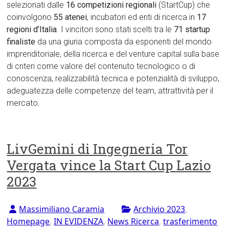
selezionati dalle
16 competizioni regionali
(StartCup) che
coinvolgono
55 atenei
, incubatori ed enti di ricerca in
17
regioni d’Italia
. I vincitori sono stati scelti tra le
71 startup
finaliste
da una giuria composta da esponenti del mondo
imprenditoriale, della ricerca e del venture capital sulla base
di criteri come valore del contenuto tecnologico o di
conoscenza, realizzabilità tecnica e potenzialità di sviluppo,
adeguatezza delle competenze del team, attrattività per il
mercato.
LivGemini di Ingegneria Tor
Vergata vince la Start Cup Lazio
2023
Massimiliano Caramia
Archivio 2023
,
Homepage
,
IN EVIDENZA
,
News Ricerca
,
trasferimento