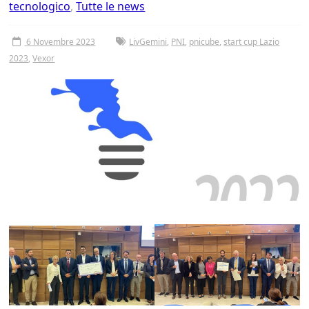
tecnologico
,
Tutte le news
6 Novembre 2023
LivGemini
,
PNI
,
pnicube
,
start cup Lazio
2023
,
Vexor