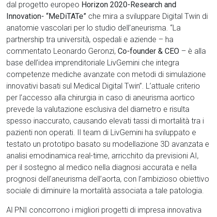
dal progetto europeo
Horizon 2020-Research and
Innovation- “MeDiTATe”
che mira a sviluppare Digital Twin di
anatomie vascolari per lo studio dell’aneurisma. “La
partnership tra università, ospedali e aziende – ha
commentato Leonardo Geronzi,
Co-founder & CEO
– è alla
base dell’idea imprenditoriale LivGemini che integra
competenze mediche avanzate con metodi di simulazione
innovativi basati sul Medical Digital Twin”. L’attuale criterio
per l’accesso alla chirurgia in caso di aneurisma aortico
prevede la valutazione esclusiva del diametro e risulta
spesso inaccurato, causando elevati tassi di mortalità tra i
pazienti non operati. Il team di LivGemini ha sviluppato e
testato un prototipo basato su modellazione 3D avanzata e
analisi emodinamica real-time, arricchito da previsioni AI,
per il sostegno al medico nella diagnosi accurata e nella
prognosi dell’aneurisma dell’aorta, con l’ambizioso obiettivo
sociale di diminuire la mortalità associata a tale patologia.
Al PNI concorrono i migliori progetti di impresa innovativa