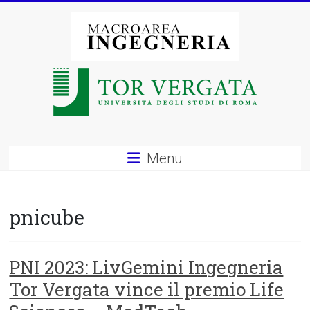
Vai
al
contenuto
Macroarea
di
Ingegneria
–
Menu
Università
degli
pnicube
Studi
di
PNI 2023: LivGemini Ingegneria
Tor Vergata vince il premio Life
Roma