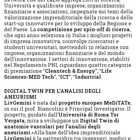
Università e qualificate imprese, organizzazioni
finanziarie e associazioni, impegnate sui temi della
valorizzazione imprenditoriale della ricerca e delle
start-up innovative per lo sviluppo della Regione e
del Paese. La
competizione per spin-off di ricerca
,
che ogni anno seleziona in Italia i migliori progetti
di impresa innovativa, coinvolge ricercatori e
studenti universitari, mettendoli in relazione con
imprese, organizzazioni finanziarie e del mondo
dell’innovazione. I settori di innovazione, stabiliti
nel Regolamento PNI, riguardano quattro categorie
di premiazione “
Cleantech & Energy
”, “
Life
Sciences-MED Tech
”, “
ICT
”, “
Industrial
.
DIGITAL TWIN PER L’ANALISI DEGLI
ANEURISMI
LivGemini
è nata dal
progetto europeo MeDiTATe
,
in cui il prof. Biancolini è Principal Investigator. Il
progetto, guidato dall’
Università di Roma Tor
Vergata
, mira a sviluppare un
Digital Twin di
anatomie vascolari per l’analisi degli
aneurismi
.«Alla base dell’idea imprenditoriale
LivGemini
è la partnership tra ingegneri, medici e