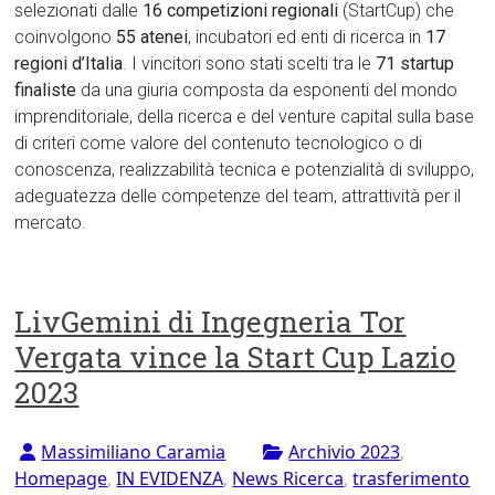
selezionati dalle
16 competizioni regionali
(StartCup) che
coinvolgono
55 atenei
, incubatori ed enti di ricerca in
17
regioni d’Italia
. I vincitori sono stati scelti tra le
71 startup
finaliste
da una giuria composta da esponenti del mondo
imprenditoriale, della ricerca e del venture capital sulla base
di criteri come valore del contenuto tecnologico o di
conoscenza, realizzabilità tecnica e potenzialità di sviluppo,
adeguatezza delle competenze del team, attrattività per il
mercato.
LivGemini di Ingegneria Tor
Vergata vince la Start Cup Lazio
2023
Massimiliano Caramia
Archivio 2023
,
Homepage
,
IN EVIDENZA
,
News Ricerca
,
trasferimento