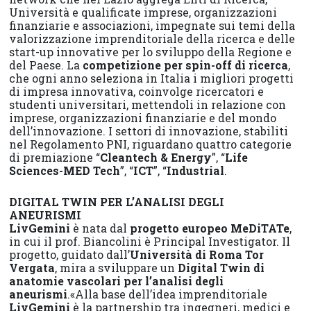
Università e qualificate imprese, organizzazioni
finanziarie e associazioni, impegnate sui temi della
valorizzazione imprenditoriale della ricerca e delle
start-up innovative per lo sviluppo della Regione e
del Paese. La
competizione per spin-off di ricerca
,
che ogni anno seleziona in Italia i migliori progetti
di impresa innovativa, coinvolge ricercatori e
studenti universitari, mettendoli in relazione con
imprese, organizzazioni finanziarie e del mondo
dell’innovazione. I settori di innovazione, stabiliti
nel Regolamento PNI, riguardano quattro categorie
di premiazione “
Cleantech & Energy
”, “
Life
Sciences-MED Tech
”, “
ICT
”, “
Industrial
.
DIGITAL TWIN PER L’ANALISI DEGLI
ANEURISMI
LivGemini
è nata dal
progetto europeo MeDiTATe
,
in cui il prof. Biancolini è Principal Investigator. Il
progetto, guidato dall’
Università di Roma Tor
Vergata
, mira a sviluppare un
Digital Twin di
anatomie vascolari per l’analisi degli
aneurismi
.«Alla base dell’idea imprenditoriale
LivGemini
è la partnership tra ingegneri, medici e