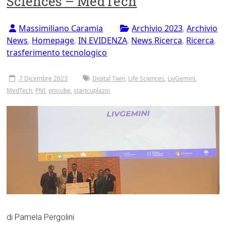
Sciences – MedTech
Tor
Vergata
Massimiliano Caramia
Archivio 2023
,
Archivio
News
,
Homepage
,
IN EVIDENZA
,
News Ricerca
,
Ricerca
,
trasferimento tecnologico
7 Dicembre 2023
Digital Twin
,
Life Sciences
,
LivGemini
,
MedTech
,
PNI
,
pnicube
,
startcuplazio
di Pamela Pergolini