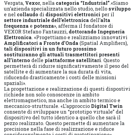
Vergata,
Vexor
, nella
categoria “Industrial”
.«Siamo
un’azienda specializzata nello studio, nello
sviluppo
e nel
collaudo
di
dispositivi elettronici
per il
settore industriale dell’elettronica
dell’
alta
frequenza
e
potenza
», afferma il fondatore di
VEXOR Stefano Fantauzzi,
dottorando Ingegneria
Elettronica
. «Progettiamo e realizziamo innovativi
Amplificatori a Fronte d’Onda
(Spatial Amplifiers),
tali dispositivi in un futuro prossimo
sostituiranno gli attuali trasmettitori presenti
all’interno
delle
piattaforme satellitari
. Questo
permetterà di ridurre significativamente il peso del
satellite e di aumentare la sua durata di vita,
riducendo drasticamente i costi delle missioni
spaziali».
La progettazione e realizzazione di questi dispostivi
richiede non solo conoscenze in ambito
elettromagnetico, ma anche in ambito termico e
meccanico-strutturale. «L’approccio
Digital Twin
consente di sviluppare un “prototipo virtuale” del
dispositivo del tutto identico a quello che sarà il
pezzo realizzato. Questo permette di aumentare la
precisione nella fase di realizzazione e riduce
considerevolmente i costi di prototipazione».