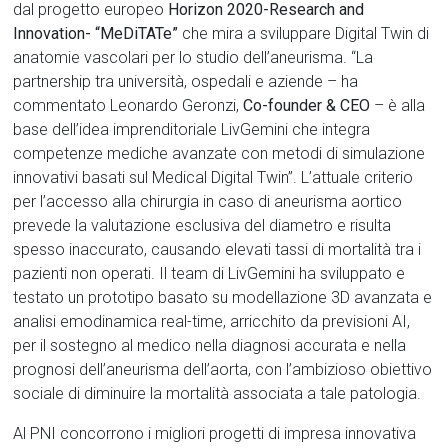
dal progetto europeo
Horizon 2020-Research and
Innovation- “MeDiTATe”
che mira a sviluppare Digital Twin di
anatomie vascolari per lo studio dell’aneurisma. “La
partnership tra università, ospedali e aziende – ha
commentato Leonardo Geronzi,
Co-founder & CEO
– è alla
base dell’idea imprenditoriale LivGemini che integra
competenze mediche avanzate con metodi di simulazione
innovativi basati sul Medical Digital Twin”. L’attuale criterio
per l’accesso alla chirurgia in caso di aneurisma aortico
prevede la valutazione esclusiva del diametro e risulta
spesso inaccurato, causando elevati tassi di mortalità tra i
pazienti non operati. Il team di LivGemini ha sviluppato e
testato un prototipo basato su modellazione 3D avanzata e
analisi emodinamica real-time, arricchito da previsioni AI,
per il sostegno al medico nella diagnosi accurata e nella
prognosi dell’aneurisma dell’aorta, con l’ambizioso obiettivo
sociale di diminuire la mortalità associata a tale patologia.
Al PNI concorrono i migliori progetti di impresa innovativa