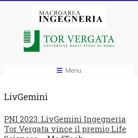
Vai
al
contenuto
Macroarea
di
Ingegneria
–
Menu
Università
degli
LivGemini
Studi
di
PNI 2023: LivGemini Ingegneria
Tor Vergata vince il premio Life
Roma