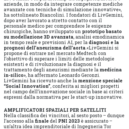
aziende, in modo da integrare competenze mediche
avanzate con tecniche di simulazione innovative»,
ha sottolineato Biancolini. I fondatori di LivGemini,
dopo aver lavorato a stretto contatto con il
personale medico per comprendere le esigenze
chirurgiche, hanno sviluppato un
prototipo basato
su modellazione 3D avanzata
, analisi emodinamica
in tempo reale e previsioni AI, per la
diagnosi e la
prognosi dell’aneurisma dell’aorta
.«LivGemini si
propone di entrare nel mercato Medtech con
l’obiettivo di superare i limiti delle metodologie
esistenti e di rivoluzionare la diagnosi e il
trattamento degli aneurismi mediante la
medicina
in-silico
», ha affermato Leonardo Geronzi.
LivGemini ha ricevuto anche la
menzione speciale
“Social Innovation”
, conferita ai migliori progetti
nel campo dell’innovazione sociale in base ai criteri
espressi dalla normativa per le start-up innovative.
AMPLIFICATORI SPAZIALI PER SATELLITI
Nella classifica dei vincitori, al sesto posto – dunque
l’accesso alla
finale
del
PNI 2023
è assicurato –
un’altra idea imprenditoriale di Ingegneria Tor