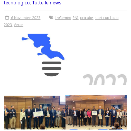
tecnologico
,
Tutte le news
6 Novembre 2023
LivGemini
,
PNI
,
pnicube
,
start cup Lazio
2023
,
Vexor