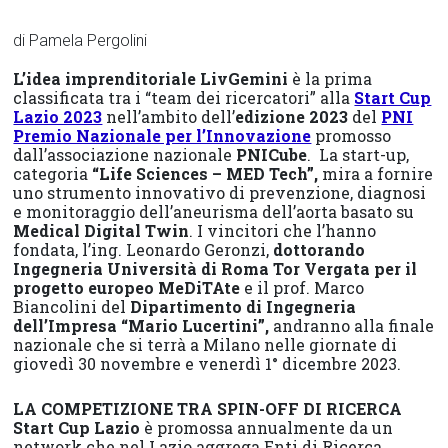
di Pamela Pergolini
L’idea imprenditoriale
LivGemini
è la prima
classificata tra i “team dei ricercatori” alla
Start Cup
Lazio 2023
nell’ambito dell’
edizione 2023
del
PNI
Premio Nazionale per l’Innovazione
promosso
dall’associazione nazionale
PNICube
. La start-up,
categoria
“Life Sciences – MED Tech”,
mira a fornire
uno strumento innovativo di prevenzione, diagnosi
e monitoraggio dell’aneurisma dell’aorta basato su
Medical Digital Twin
. I vincitori che l’hanno
fondata, l’ing. Leonardo Geronzi,
dottorando
Ingegneria Università di Roma Tor Vergata per il
progetto europeo MeDiTAte
e il prof. Marco
Biancolini del
Dipartimento di Ingegneria
dell’Impresa “Mario Lucertini”,
andranno alla finale
nazionale che si terrà a Milano nelle giornate di
giovedì 30 novembre e venerdì 1° dicembre 2023.
LA COMPETIZIONE TRA SPIN-OFF DI RICERCA
Start Cup Lazio
è promossa annualmente da un
network che nel Lazio aggrega Enti di Ricerca,