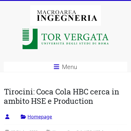
Vai
al
contenuto
Macroarea
di
Ingegneria
–
Menu
Università
degli
Tirocini: Coca Cola HBC cerca in
Studi
ambito HSE e Production
di
Homepage
Roma