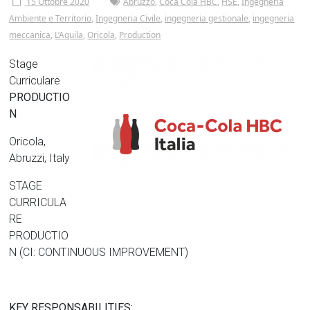
Tor
15 Ottobre 2020
Abruzzo
,
Coca Cola HBC
,
HSE
,
Ingegneria
Ambiente e Territorio
,
Ingegneria Civile
,
ingegneria gestionale
,
ingegneria
Vergata
meccanica
,
L’Aquila
,
Oricola
,
Production
Stage
Curriculare
PRODUCTIO
N
Oricola,
Abruzzi, Italy
STAGE
CURRICULA
RE
PRODUCTIO
N (CI: CONTINUOUS IMPROVEMENT)
KEY RESPONSABILITIES: