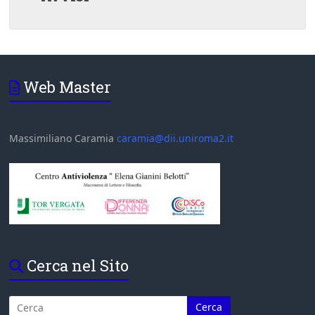
Web Master
Massimiliano Caramia
caramia@dii.uniroma2.it
Cerca nel Sito