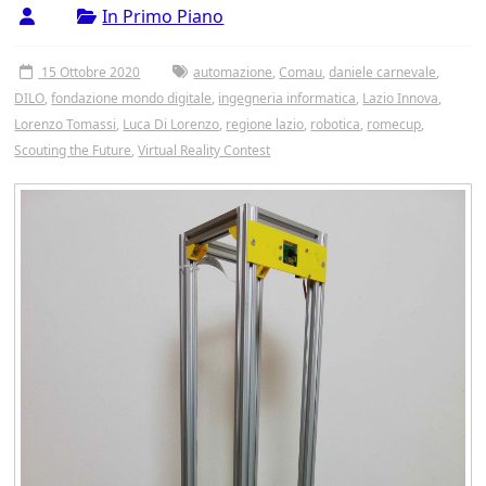
Tor
In Primo Piano
Vergata
15 Ottobre 2020
automazione
,
Comau
,
daniele carnevale
,
DILO
,
fondazione mondo digitale
,
ingegneria informatica
,
Lazio Innova
,
Lorenzo Tomassi
,
Luca Di Lorenzo
,
regione lazio
,
robotica
,
romecup
,
Scouting the Future
,
Virtual Reality Contest