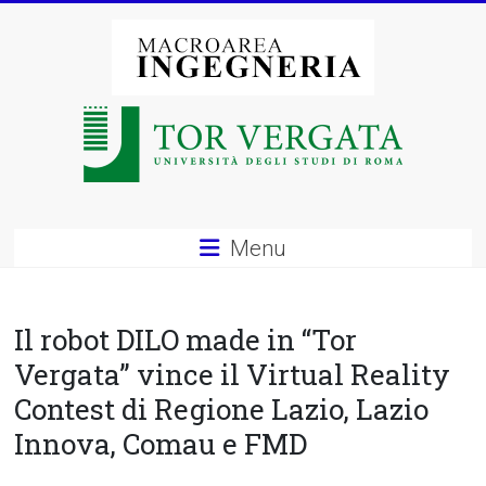
Vai
al
contenuto
Macroarea
di
Ingegneria
–
Menu
Università
degli
Il robot DILO made in “Tor
Studi
Vergata” vince il Virtual Reality
Contest di Regione Lazio, Lazio
di
Innova, Comau e FMD
Roma