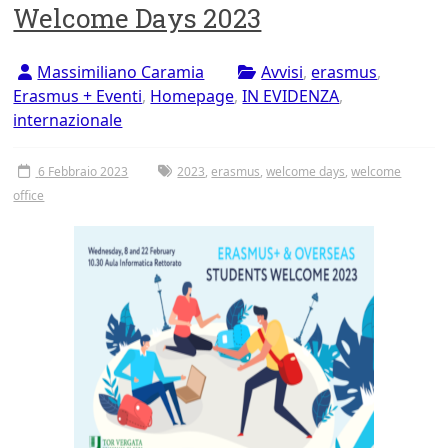
Welcome Days 2023
Massimiliano Caramia
Avvisi
,
erasmus
,
Erasmus + Eventi
,
Homepage
,
IN EVIDENZA
,
internazionale
6 Febbraio 2023
2023
,
erasmus
,
welcome days
,
welcome
office