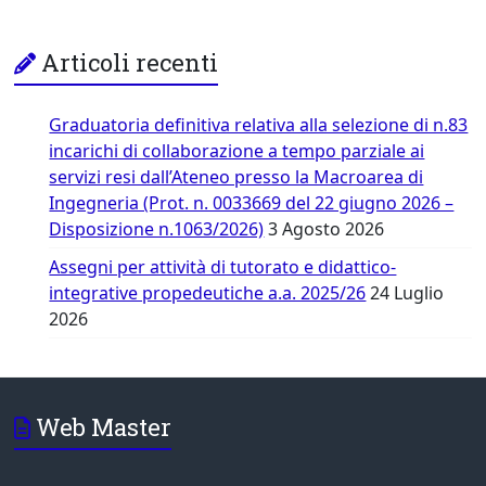
Articoli recenti
Graduatoria definitiva relativa alla selezione di n.83
incarichi di collaborazione a tempo parziale ai
servizi resi dall’Ateneo presso la Macroarea di
Ingegneria (Prot. n. 0033669 del 22 giugno 2026 –
Disposizione n.1063/2026)
3 Agosto 2026
Assegni per attività di tutorato e didattico-
integrative propedeutiche a.a. 2025/26
24 Luglio
2026
Web Master