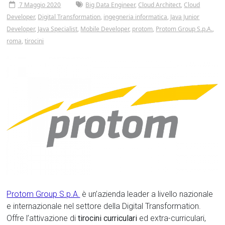
7 Maggio 2020
Big Data Engineer
,
Cloud Architect
,
Cloud
Developer
,
Digital Transformation
,
ingegneria informatica
,
Java Junior
Developer
,
Java Specialist
,
Mobile Developer
,
protom
,
Protom Group S.p.A.
,
roma
,
tirocini
Protom Group S.p.A.
è un’azienda leader a livello nazionale
e internazionale nel settore della Digital Transformation.
Offre l’attivazione di
tirocini
curriculari
ed extra-curriculari,