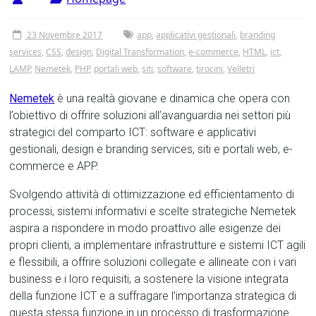
23 Novembre 2017
app
,
applicativi gestionali
,
branding
services
,
CSS
,
design
,
Digital Transformation
,
e-commerce
,
HTML
,
ict
,
LAMP
,
Nemetek
,
PHP
,
portali web
,
siti
,
software
,
tirocini
,
Velletri
Nemetek
è una realtà giovane e dinamica che opera con
l’obiettivo di offrire soluzioni all’avanguardia nei settori più
strategici del comparto ICT: software e applicativi
gestionali, design e branding services, siti e portali web, e-
commerce e APP.
Svolgendo attività di ottimizzazione ed efficientamento di
processi, sistemi informativi e scelte strategiche Nemetek
aspira a rispondere in modo proattivo alle esigenze dei
propri clienti, a implementare infrastrutture e sistemi ICT agili
e flessibili, a offrire soluzioni collegate e allineate con i vari
business e i loro requisiti, a sostenere la visione integrata
della funzione ICT e a suffragare l’importanza strategica di
questa stessa funzione in un processo di trasformazione