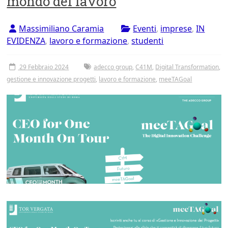
mondo del lavoro
Tor
Vergata
Massimiliano Caramia
Eventi
,
imprese
,
IN
EVIDENZA
,
lavoro e formazione
,
studenti
29 Febbraio 2024
adecco group
,
C41M
,
Digital Transformation
,
gestione e innovazione progetti
,
lavoro e formazione
,
meeTAGoal