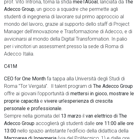
prof. Vito Introna, torna la sfida
meeTAGoal
,
lanciata da
The
Adecco Group
, un gioco a squadre che permette agli
studenti di ingegneria di lavorare sul primo approccio al
mondo del lavoro, grazie al supporto dello staff di Project
Manager dell’innovazione e Trasformazione di Adecco, e di
avvicinarsi al mondo della Digital Transformation. In palio
per i vincitori un assessment presso la sede di Roma di
Adecco Italia.
C41M
CEO for One Month
fa tappa alla Università degli Studi di
Roma ”Tor Vergata”. Il talent program di
The Adecco Group
offre ai giovani l’opportunità di
mettersi in gioco
,
mostrare le
proprie capacità
e
vivere un’esperienza di crescita
personale e professionale.
Sempre nella giornata del
13 marzo
il
van elettrico di The
Adecco Group
accoglierà gli studenti dalle
ore 11:00 alle ore
13:00
nello spazio antistante l’edificio della didattica della
Macroarea di Ingegneria
(via del Politecnico, 1) e dalle ore