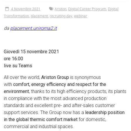
4 Novembre 2021
Ariston
,
Digital Career Program
,
Digital
Transformation
,
placement
,
recruiting day
,
webinar
da
placement.uniroma2.it
Giovedì 15 novembre 2021
ore 16.00
live su Teams
All over the world,
Ariston Group
is synonymous
with
comfort, energy efficiency and respect for the
environment
, thanks to its high efficiency products, its plants
in compliance with the most advanced production
standards and excellent pre- and after-sales customer
support services. The Group now has a
leadership position
in the global thermic comfort market
for domestic,
commercial and industrial spaces.