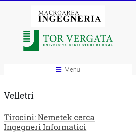
Vai
al
contenuto
Macroarea
di
Ingegneria
–
Menu
Università
degli
Velletri
Studi
di
Tirocini: Nemetek cerca
Ingegneri Informatici
Roma