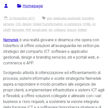
Tor
Homepage
Vergata
23 Novembre 2017
app
,
applicativi gestionali
,
branding
services
,
CSS
,
design
,
Digital Transformation
,
e-commerce
,
HTML
,
ict
,
LAMP
,
Nemetek
,
PHP
,
portali web
,
siti
,
software
,
tirocini
,
Velletri
Nemetek
è una realtà giovane e dinamica che opera con
l’obiettivo di offrire soluzioni all’avanguardia nei settori più
strategici del comparto ICT: software e applicativi
gestionali, design e branding services, siti e portali web, e-
commerce e APP.
Svolgendo attività di ottimizzazione ed efficientamento di
processi, sistemi informativi e scelte strategiche Nemetek
aspira a rispondere in modo proattivo alle esigenze dei
propri clienti, a implementare infrastrutture e sistemi ICT agili
e flessibili, a offrire soluzioni collegate e allineate con i vari
business e i loro requisiti, a sostenere la visione integrata
della funzione ICT e a suffragare l’importanza strategica di