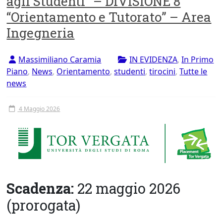
agli Studenti” – DIVISIONE 8
Tor
“Orientamento e Tutorato” – Area
Vergata
Ingegneria
Massimiliano Caramia
IN EVIDENZA
,
In Primo
Piano
,
News
,
Orientamento
,
studenti
,
tirocini
,
Tutte le
news
4 Maggio 2026
Scadenza:
22 maggio 2026
(prorogata)