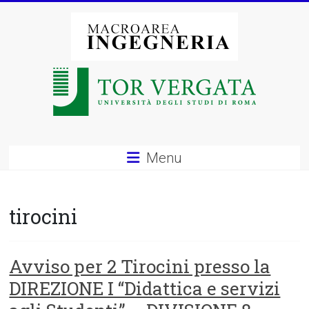
Vai
al
contenuto
Macroarea
di
Ingegneria
–
Menu
Università
degli
tirocini
Studi
di
Avviso per 2 Tirocini presso la
DIREZIONE I “Didattica e servizi
Roma