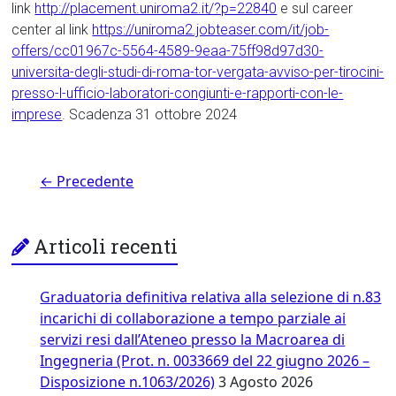
link
http://placement.uniroma2.it/?p=22840
e sul career
center al link
https://uniroma2.jobteaser.com/it/job-
offers/cc01967c-5564-4589-9eaa-75ff98d97d30-
universita-degli-studi-di-roma-tor-vergata-avviso-per-tirocini-
presso-l-ufficio-laboratori-congiunti-e-rapporti-con-le-
imprese
. Scadenza 31 ottobre 2024
← Precedente
Articoli recenti
Graduatoria definitiva relativa alla selezione di n.83
incarichi di collaborazione a tempo parziale ai
servizi resi dall’Ateneo presso la Macroarea di
Ingegneria (Prot. n. 0033669 del 22 giugno 2026 –
Disposizione n.1063/2026)
3 Agosto 2026