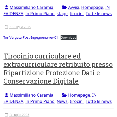
Massimiliano Caramia
Avvisi
,
Homepage
,
IN
EVIDENZA
,
In Primo Piano
,
stage
,
tirocini
,
Tutte le news
15 Luglio 2025
Tor-Vergata-Post-Ingegneria-rev.01
Download
Tirocinio curriculare ed
extracurriculare retribuito presso
Ripartizione Protezione Dati e
Conservazione Digitale
Massimiliano Caramia
Homepage
,
IN
EVIDENZA
,
In Primo Piano
,
News
,
tirocini
,
Tutte le news
3 Luglio 2025