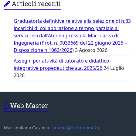
Articoli recenti
Graduatoria definitiva relativa alla selezione di n.83
incarichi di collaborazione a tempo parziale ai
servizi resi dall’Ateneo presso la Macroarea di
Ingegneria (Prot. n. 0033669 del 22 giugno 2026 –
Disposizione n.1063/2026)
3 Agosto 2026
Assegni per attività di tutorato e didattico-
integrative propedeutiche a.a. 2025/26
24 Luglio
2026
Web Master
Massimiliano Caramia
caramia@dii.uniroma2.it