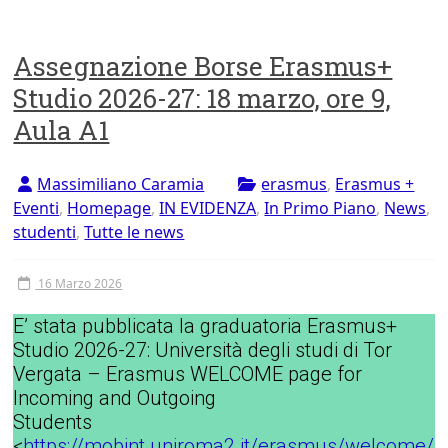
Assegnazione Borse Erasmus+
Studio 2026-27: 18 marzo, ore 9,
Aula A1
Massimiliano Caramia
erasmus
,
Erasmus +
Eventi
,
Homepage
,
IN EVIDENZA
,
In Primo Piano
,
News
,
studenti
,
Tutte le news
16 Marzo 2026
E’ stata pubblicata la graduatoria Erasmus+
Studio 2026-27: Università degli studi di Tor
Vergata – Erasmus WELCOME page for
Incoming and Outgoing
Students
<
https://mobint.uniroma2.it/erasmus/welcome/