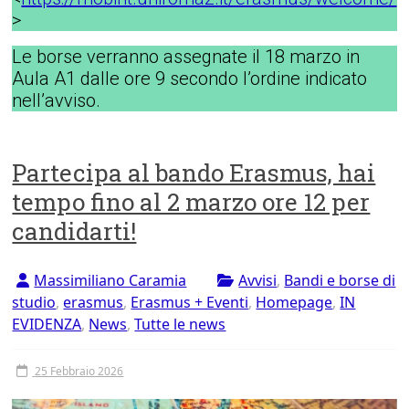
>
Le borse verranno assegnate il 18 marzo in
Aula A1 dalle ore 9 secondo l’ordine indicato
nell’avviso.
Partecipa al bando Erasmus, hai
tempo fino al 2 marzo ore 12 per
candidarti!
Massimiliano Caramia
Avvisi
,
Bandi e borse di
studio
,
erasmus
,
Erasmus + Eventi
,
Homepage
,
IN
EVIDENZA
,
News
,
Tutte le news
25 Febbraio 2026