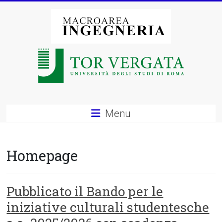
Vai
al
contenuto
Macroarea
di
Ingegneria
–
Menu
Università
degli
Homepage
Studi
di
Pubblicato il Bando per le
iniziative culturali studentesche
Roma