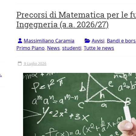
Precorsi di Matematica per le f
Ingegneria (a.a. 2026/27)
Massimiliano Caramia
Avvisi
,
Bandi e bors
Primo Piano
,
News
,
studenti
,
Tutte le news
9 Luglio 2026
.