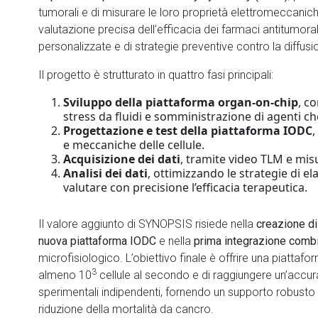
tumorali e di misurare le loro proprietà elettromeccani
valutazione precisa dell’efficacia dei farmaci antitumoral
personalizzate e di strategie preventive contro la diffus
Il progetto è strutturato in quattro fasi principali:
Sviluppo della piattaforma organ-on-chip
, c
stress da fluidi e somministrazione di agenti ch
Progettazione e test della piattaforma IODC
,
e meccaniche delle cellule.
Acquisizione dei dati
, tramite video TLM e mis
Analisi dei dati
, ottimizzando le strategie di e
valutare con precisione l’efficacia terapeutica.
Il valore aggiunto di SYNOPSIS risiede nella
creazione di
nuova piattaforma IODC
e nella
prima integrazione comb
microfisiologico. L’obiettivo finale è offrire una piatta
3
almeno 10
cellule al secondo e di raggiungere un’accur
sperimentali indipendenti, fornendo un supporto robusto 
riduzione della mortalità da cancro.