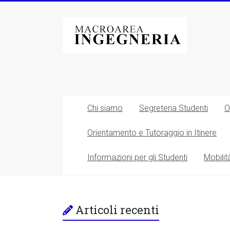
Vai
al
Macroarea
contenuto
di
Ingegneria
–
Università
Chi siamo
Segreteria Studenti
O
degli
Orientamento e Tutoraggio in Itinere
Studi
Informazioni per gli Studenti
Mobilit
di
Roma
Tor
Articoli recenti