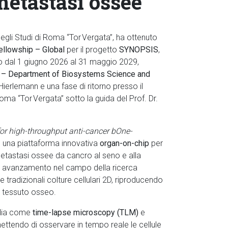
 metastasi ossee
 degli Studi di Roma “Tor Vergata”, ha ottenuto
ellowship – Global
per il progetto
SYNOPSIS
,
vo dal 1 giugno 2026 al 31 maggio 2029,
 – Department of Biosystems Science and
Hierlemann e una fase di ritorno presso il
Roma “Tor Vergata” sotto la guida del Prof. Dr.
or high-throughput anti-cancer bOne-
re una piattaforma innovativa
organ-on-chip
per
metastasi ossee da cancro al seno e alla
vo avanzamento nel campo della ricerca
 tradizionali colture cellulari 2D, riproducendo
l tessuto osseo.
rdia come
time-lapse microscopy (TLM)
e
ettendo di osservare in tempo reale le cellule