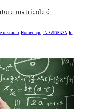
uture matricole di
e di studio
,
Homepage
,
IN EVIDENZA
,
In