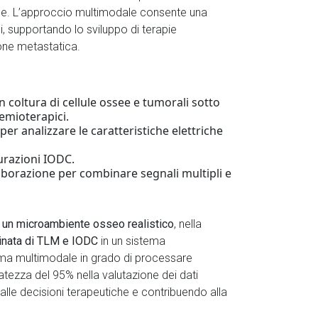
che. L’approccio multimodale consente una
i, supportando lo sviluppo di terapie
ione metastatica.
on coltura di cellule ossee e tumorali sotto
emioterapici.
 per analizzare le caratteristiche elettriche
urazioni IODC.
laborazione per combinare segnali multipli e
 un microambiente osseo realistico
, nella
inata di TLM e IODC
in un sistema
forma multimodale in grado di processare
atezza del 95% nella valutazione dei dati
alle decisioni terapeutiche e contribuendo alla