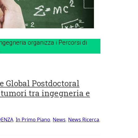
ngegneria organizza i Percorsi di
.
e Global Postdoctoral
 tumori tra ingegneria e
DENZA
,
In Primo Piano
,
News
,
News Ricerca
,