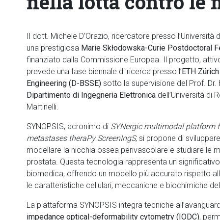
nella lotta contro le
Il dott. Michele D’Orazio, ricercatore presso l’Università
una prestigiosa
Marie Skłodowska-Curie Postdoctoral F
finanziato dalla Commissione Europea. Il progetto, atti
prevede una fase biennale di ricerca presso l’
ETH Zürich
Engineering (D-BSSE)
sotto la supervisione del Prof. Dr. 
Dipartimento di Ingegneria Elettronica
dell’Università di 
Martinelli.
SYNOPSIS, acronimo di
SYNergic multimodal platform f
metastases theraPy ScreenIngS
, si propone di sviluppa
modellare la nicchia ossea perivascolare e studiare le 
prostata. Questa tecnologia rappresenta un significati
biomedica, offrendo un modello più accurato rispetto alle
le caratteristiche cellulari, meccaniche e biochimiche de
La piattaforma SYNOPSIS integra tecniche all’avangua
impedance optical-deformability cytometry (IODC)
, perm