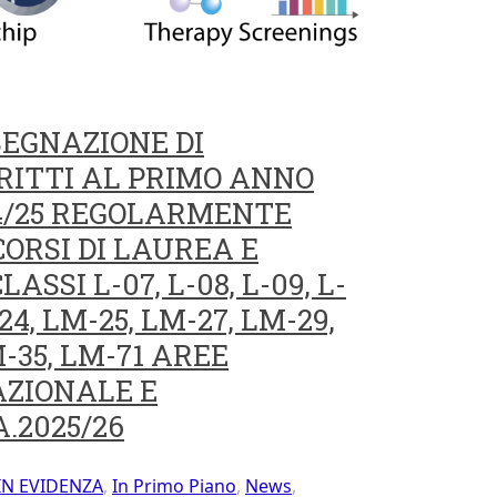
SEGNAZIONE DI
CRITTI AL PRIMO ANNO
4/25 REGOLARMENTE
 CORSI DI LAUREA E
SI L-07, L-08, L-09, L-
-24, LM-25, LM-27, LM-29,
M-35, LM-71 AREE
AZIONALE E
A.2025/26
IN EVIDENZA
,
In Primo Piano
,
News
,