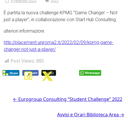
Tor
9 Febbraio 2022
2022
Vergata
È partita la nuova challenge KPMG “Game Changer – Not
just a player”, in collaborazione con Start Hub Consulting.
ulteriori informazioni:
http://placement.uniroma2.it/2022/02/09/kpmg-game-
changer-not-just-a-player/
Post Views:
885
Post
Whatsapp
Share
Share
←
Eurogroup Consulting “Student Challenge” 2022
Avvisi e Orari Biblioteca Area
→