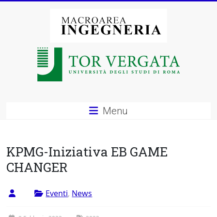
Vai
al
contenuto
Macroarea
di
Ingegneria
–
Menu
Università
degli
KPMG-Iniziativa EB GAME
Studi
CHANGER
di
Eventi
,
News
Roma