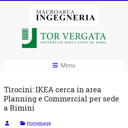
Vai
al
contenuto
Macroarea
di
Ingegneria
–
Menu
Università
degli
Tirocini: IKEA cerca in area
Studi
Planning e Commercial per sede
a Rimini
di
Roma
Homepage