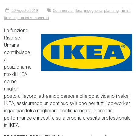
Tor
29 Agosto 2019
Commercial
,
ikea
,
ingegneria
,
planning
,
rimini
,
Vergata
tirocini
,
tirocini remunerati
La funzione
Risorse
Umane
contribuisce
al
posizioname
nto di IKEA
come
miglior
posto di lavoro, attraendo persone che condividano i valori
IKEA, assicurando un continuo sviluppo per tutti i co-worker,
ingaggiandoli a migliorare continuamente le proprie
performance e investire sulla propria crescita professionale
in IKEA.