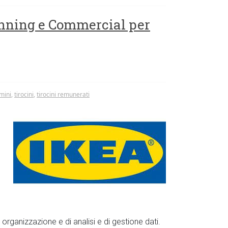
lanning e Commercial per
imini
,
tirocini
,
tirocini remunerati
 organizzazione e di analisi e di gestione dati.