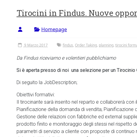
Tirocini in Findus. Nuove oppo
Homepage
9 Marzo 2017
findus
,
Order Taking
,
planning
,
tirocini forma
Da Findus riceviamo e volentieri pubblichiamo
Si è aperta presso di noi una selezione per un Tirocinio 
Di seguito la JobDescription;
Obiettivi formativi:
Il tirocinante sarà inserito nel reparto e collaborerà con i
Pianificazione della domanda di vendita; Pianificazione 
Gestione delle relazioni con fabbriche ed external suppli
prodotto finito e monitoraggio degli stessi nel rispetto d
parametri di servizio a cliente con proposte di continuo