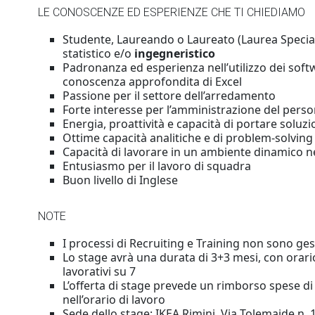
LE CONOSCENZE ED ESPERIENZE CHE TI CHIEDIAMO
Studente, Laureando o Laureato (Laurea Special
statistico e/o
ingegneristico
Padronanza ed esperienza nell’utilizzo dei soft
conoscenza approfondita di Excel
Passione per il settore dell’arredamento
Forte interesse per l’amministrazione del perso
Energia, proattività e capacità di portare soluzi
Ottime capacità analitiche e di problem-solving
Capacità di lavorare in un ambiente dinamico ne
Entusiasmo per il lavoro di squadra
Buon livello di Inglese
NOTE
I processi di Recruiting e Training non sono ges
Lo stage avrà una durata di 3+3 mesi, con orario
lavorativi su 7
L’offerta di stage prevede un rimborso spese di
nell’orario di lavoro
Sede dello stage: IKEA Rimini, Via Tolemaide n. 1