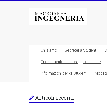
Vai
al
Macroarea
contenuto
di
Ingegneria
–
Università
Chi siamo
Segreteria Studenti
O
degli
Orientamento e Tutoraggio in Itinere
Studi
Informazioni per gli Studenti
Mobilit
di
Roma
Tor
Articoli recenti