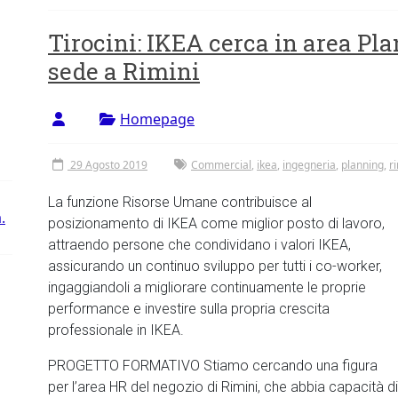
Tirocini: IKEA cerca in area P
sede a Rimini
Homepage
29 Agosto 2019
Commercial
,
ikea
,
ingegneria
,
planning
,
r
La funzione Risorse Umane contribuisce al
.
posizionamento di IKEA come miglior posto di lavoro,
attraendo persone che condividano i valori IKEA,
assicurando un continuo sviluppo per tutti i co-worker,
ingaggiandoli a migliorare continuamente le proprie
performance e investire sulla propria crescita
professionale in IKEA.
PROGETTO FORMATIVO Stiamo cercando una figura
per l’area HR del negozio di Rimini, che abbia capacità di