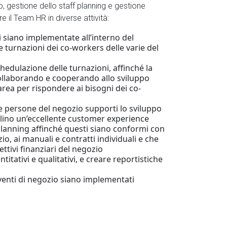
o, gestione dello staff planning e gestione
e il Team HR in diverse attività:
li siano implementate all’interno del
e turnazioni dei co-workers delle varie del
chedulazione delle turnazioni, affinché la
 collaborando e cooperando allo sviluppo
area per rispondere ai bisogni dei co-
le persone del negozio supporti lo sviluppo
colino un’eccellente customer experience
 planning affinché questi siano conformi con
io, ai manuali e contratti individuali e che
ttivi finanziari del negozio
itativi e qualitativi, e creare reportistiche
venti di negozio siano implementati