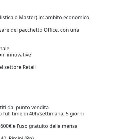
istica o Master) in: ambito economico,
ware del pacchetto Office, con una
nale
oni innovative
l settore Retail
titi dal punto vendita
 full time di 40h/settimana, 5 giorni
 600€ e l’uso gratuito della mensa
40, Rimini (Rn)