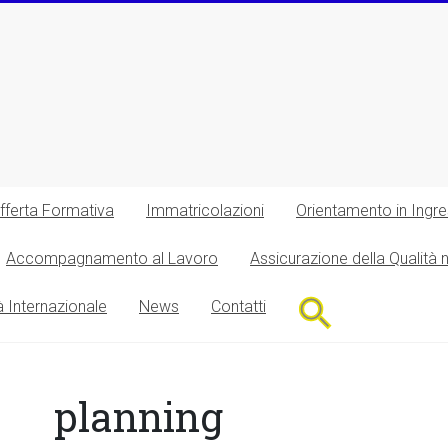
fferta Formativa
Immatricolazioni
Orientamento in Ingr
Accompagnamento al Lavoro
Assicurazione della Qualità 
Search
à Internazionale
News
Contatti
for:
Search Button
planning