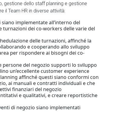
o, gestione dello staff planning e gestione
e il Team HR in diverse attività:
li siano implementate all’interno del
e turnazioni dei co-workers delle varie del
chedulazione delle turnazioni, affinché la
 collaborando e cooperando allo sviluppo
area per rispondere ai bisogni dei co-
le persone del negozio supporti lo sviluppo
colino un’eccellente customer experience
 planning affinché questi siano conformi con
io, ai manuali e contratti individuali e che
ttivi finanziari del negozio
itativi e qualitativi, e creare reportistiche
venti di negozio siano implementati