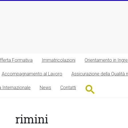
fferta Formativa
Immatricolazioni
Orientamento in Ingr
Accompagnamento al Lavoro
Assicurazione della Qualità 
Search
à Internazionale
News
Contatti
for:
Search Button
rimini