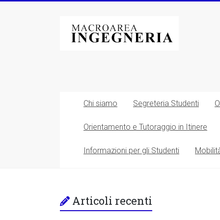
Vai
al
Macroarea
contenuto
di
Ingegneria
–
Università
Chi siamo
Segreteria Studenti
O
degli
Orientamento e Tutoraggio in Itinere
Studi
Informazioni per gli Studenti
Mobilit
di
Roma
Tor
Articoli recenti