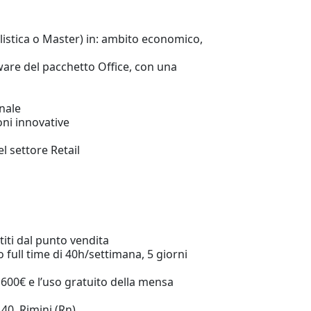
istica o Master) in: ambito economico,
ware del pacchetto Office, con una
nale
oni innovative
l settore Retail
titi dal punto vendita
 full time di 40h/settimana, 5 giorni
 600€ e l’uso gratuito della mensa
40, Rimini (Rn)