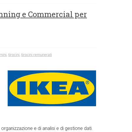
lanning e Commercial per
imini
,
tirocini
,
tirocini remunerati
 organizzazione e di analisi e di gestione dati.