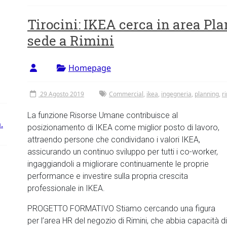
Tirocini: IKEA cerca in area P
sede a Rimini
Homepage
29 Agosto 2019
Commercial
,
ikea
,
ingegneria
,
planning
,
r
La funzione Risorse Umane contribuisce al
.
posizionamento di IKEA come miglior posto di lavoro,
attraendo persone che condividano i valori IKEA,
assicurando un continuo sviluppo per tutti i co-worker,
ingaggiandoli a migliorare continuamente le proprie
performance e investire sulla propria crescita
professionale in IKEA.
PROGETTO FORMATIVO Stiamo cercando una figura
per l’area HR del negozio di Rimini, che abbia capacità di