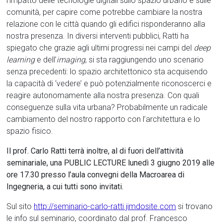
l’impatto delle tecnologie digitali sullo spazio urbano e sulle
comunità, per capire come potrebbe cambiare la nostra
relazione con le città quando gli edifici risponderanno alla
nostra presenza. In diversi interventi pubblici, Ratti ha
spiegato che grazie agli ultimi progressi nei campi del
deep
learning
e dell’
imaging
, si sta raggiungendo uno scenario
senza precedenti: lo spazio architettonico sta acquisendo
la capacità di ‘vedere’ e può potenzialmente riconoscerci e
reagire autonomamente alla nostra presenza. Con quali
conseguenze sulla vita urbana? Probabilmente un radicale
cambiamento del nostro rapporto con l’architettura e lo
spazio fisico.
Il prof. Carlo Ratti terrà inoltre, al di fuori dell’attività
seminariale, una PUBLIC LECTURE lunedì 3 giugno 2019 alle
ore 17.30 presso l’aula convegni della Macroarea di
Ingegneria, a cui tutti sono invitati.
Sul sito
http://seminario-carlo-ratti.jimdosite.com
si trovano
le info sul seminario, coordinato dal prof. Francesco