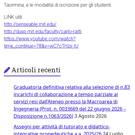
Taormina, e le modalità di iscrizione per gli studenti.
LINK utili
http://senseable.mit.edu/
http://dusp.mit.edu/faculty/carlo-ratti
https://www.youtube.com/watch?
time_continue=78&v=wC7cTHzx-IU
Articoli recenti
Graduatoria definitiva relativa alla selezione di n.83
incarichi di collaborazione a tempo parziale ai
servizi resi dall’Ateneo presso la Macroarea di
Ingegneria (Prot. n. 0033669 del 22 giugno 2026 –
Disposizione n.1063/2026)
3 Agosto 2026
Assegni per attività di tutorato e didattico-
integrative propedeutiche a.a. 2025/26
24 Luglio