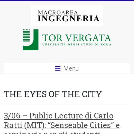
Vai
al
contenuto
Macroarea
di
Ingegneria
–
Menu
Università
degli
THE EYES OF THE CITY
Studi
di
3/06 – Public Lecture di Carlo
Ratti (MIT): “Senseable Cities” e
Roma