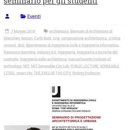
seminario per gli studenti
Tor
Vergata
Eventi
7 Maggio 2019
architettura
,
Biennale di Architettura di
Shenzhen
,
boston
,
Carlo Ratti
,
cina
,
composizione architettonica
,
cristina
renzoni
,
dicii
,
dipartimento di ingegneria civile e ingegneria informatica
,
francesco taormina
,
industry 4.0
,
ingegneria
,
ingegneria e tecniche del
costruire
,
ingegneria edile-architettura
,
massachusetts institute of
technology
,
MIT
,
MIT Senseable City Lab
,
PUBLIC LECTURE
,
SENSEABLE
CITIES
,
smart city
,
THE EYES OF THE CITY
,
Visiting Professor