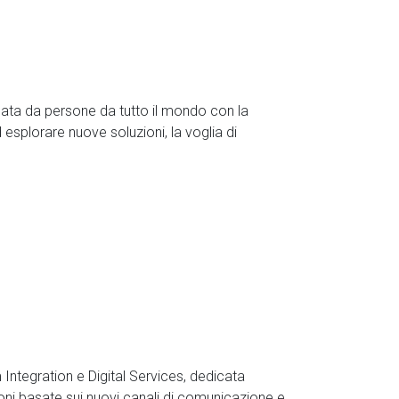
rmata da persone da tutto il mondo con la
esplorare nuove soluzioni, la voglia di
Integration e Digital Services, dedicata
oni basate sui nuovi canali di comunicazione e