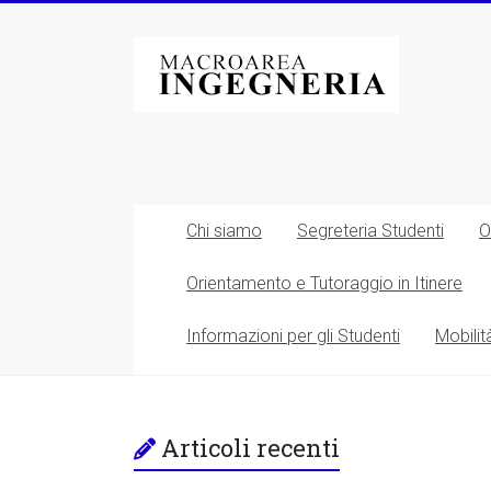
Vai
al
Macroarea
contenuto
di
Ingegneria
–
Università
Chi siamo
Segreteria Studenti
O
degli
Orientamento e Tutoraggio in Itinere
Studi
Informazioni per gli Studenti
Mobilit
di
Roma
Tor
Articoli recenti