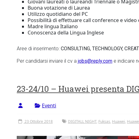
Giovani laureati o laureandi Triennale o Magist
Buona votazione di Laurea
Utilizzo quotidiano del PC
Possibilità di effettuare call conference e vide
Madre lingua Italiano
Conoscenza della Lingua Inglese
Aree di inserimento:
CONSULTING, TECHNOLOGY, CREAT
Per candidarsi inviare il cv a
jobs@reply.com
e indicare n
23-24/10 – Huawei presenta D
Eventi
23 Ottobre 2018
DIGITALL NIGHT
,
Fuksas
,
Huawei
,
Huawei