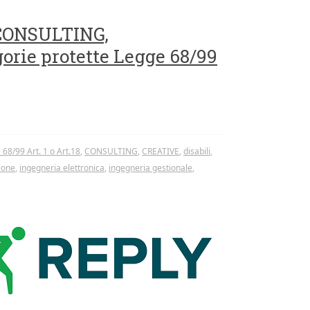
r CONSULTING,
rie protette Legge 68/99
68/99 Art. 1 o Art.18
,
CONSULTING
,
CREATIVE
,
disabili
,
ione
,
ingegneria elettronica
,
ingegneria gestionale
,