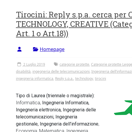
Tirocini: Reply s.p.a. cerca pe
TECHNOLOGY, CREATIVE (Catego
Art. 1 o Art.18))
Homepage
2 Luglio 2019
categorie protette
,
Categorie protette Legge 
disabilità
,
ingegneria delle telecomunicazioni
,
Ingegneria dell’informaz
ingegneria informatica
,
Reply s.p.a.
,
technology
,
tirocini
Tipo di Laurea (triennale o magistrale):
Informatica,
Ingegneria Informatica,
Ingegneria elettronica, Ingegneria delle
telecomunicazioni, Ingegneria
gestionale, Ingegneria dell’informazione
,
Economia, Matematica, Ingegneria