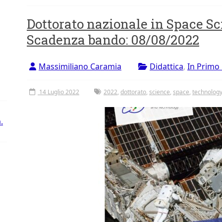
Dottorato nazionale in Space S
Scadenza bando: 08/08/2022
Massimiliano Caramia
Didattica
,
In Primo
14 Luglio 2022
2022
,
dottorato
,
science
,
space
,
technolog
.