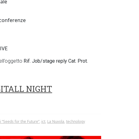
rale
o conferenze
IVE
ell’oggetto
Rif. Job/stage reply Cat. Prot.
IGITALL NIGHT
 “Seeds for the Future”
,
ict
,
La Nuvola
,
technology