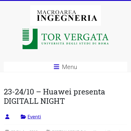
Vai
al
contenuto
Macroarea
di
Ingegneria
–
Menu
Università
degli
23-24/10 – Huawei presenta
Studi
DIGITALL NIGHT
di
Eventi
Roma