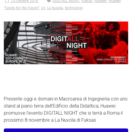
Tor
23 Ottobre 2018
DIGITALL NIGHT
,
Fuksas
,
Huawei
,
Huawei
“Seeds for the Future”
,
ict
,
La Nuvola
,
technology
Vergata
Presente oggi e domani in Macroarea di Ingegneria con uno
stand al piano terra dell’Edificio della Didattica, Huawei
promuove l’evento DIGITALL NIGHT che si terrà a Roma il
prossimo 8 novembre a La Nuvola di Fuksas