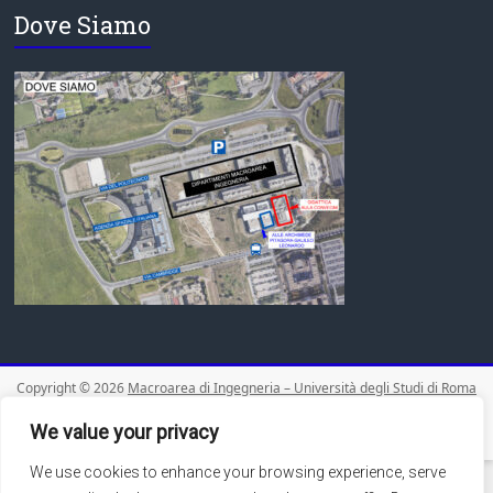
Dove Siamo
Copyright © 2026
Macroarea di Ingegneria – Università degli Studi di Roma
Tor Vergata
. Tutti i diritti riservati.
We value your privacy
Theme:
Accelerate
by ThemeGrill. Powered by
WordPress
.
We use cookies to enhance your browsing experience, serve