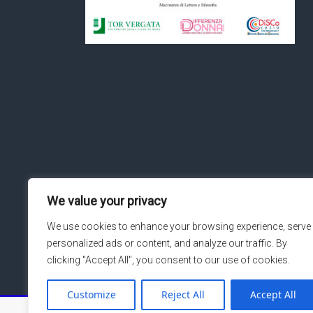
We value your privacy
We use cookies to enhance your browsing experience, serve
personalized ads or content, and analyze our traffic. By
clicking "Accept All", you consent to our use of cookies.
Customize
Reject All
Accept All
Copyright © 2026
Macroarea di Ingegneria – Università de