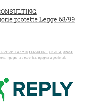
r CONSULTING,
rie protette Legge 68/99
68/99 Art. 1 o Art.18
,
CONSULTING
,
CREATIVE
,
disabili
,
ione
,
ingegneria elettronica
,
ingegneria gestionale
,