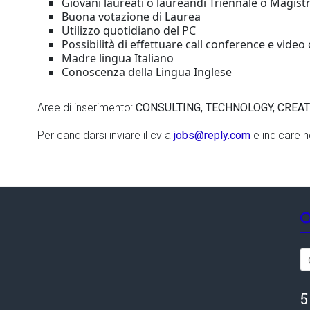
Giovani laureati o laureandi Triennale o Magist
Buona votazione di Laurea
Utilizzo quotidiano del PC
Possibilità di effettuare call conference e vide
Madre lingua Italiano
Conoscenza della Lingua Inglese
Aree di inserimento:
CONSULTING, TECHNOLOGY, CREAT
Per candidarsi inviare il cv a
jobs@reply.com
e indicare n
5