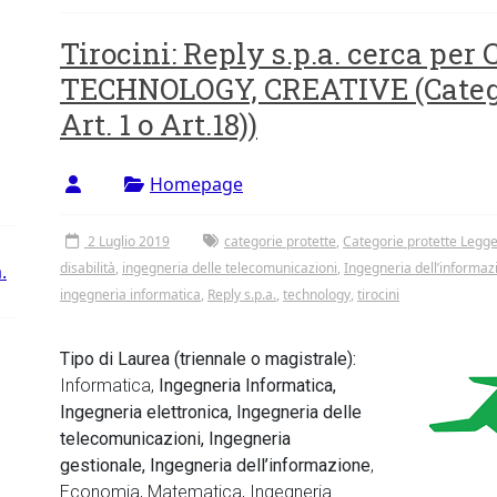
Tirocini: Reply s.p.a. cerca pe
TECHNOLOGY, CREATIVE (Catego
Art. 1 o Art.18))
Homepage
2 Luglio 2019
categorie protette
,
Categorie protette Legge 
disabilità
,
ingegneria delle telecomunicazioni
,
Ingegneria dell’informaz
.
ingegneria informatica
,
Reply s.p.a.
,
technology
,
tirocini
Tipo di Laurea (triennale o magistrale):
Informatica,
Ingegneria Informatica,
Ingegneria elettronica, Ingegneria delle
telecomunicazioni, Ingegneria
gestionale, Ingegneria dell’informazione
,
Economia, Matematica, Ingegneria