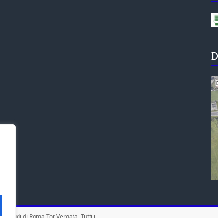
D
gli Studi di Roma Tor Vergata
. Tutti i