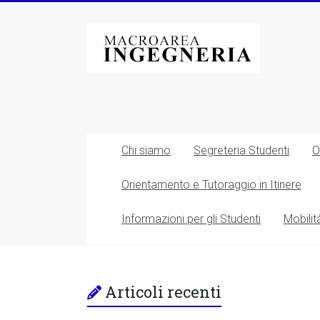
Vai
al
Macroarea
contenuto
di
Ingegneria
–
Università
Chi siamo
Segreteria Studenti
O
degli
Orientamento e Tutoraggio in Itinere
Studi
Informazioni per gli Studenti
Mobilit
di
Roma
Tor
Articoli recenti