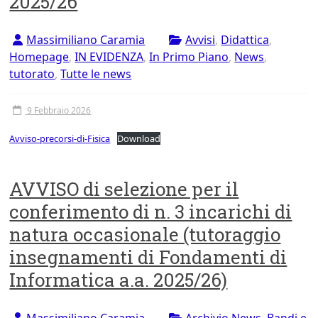
2025/26
Tor
Vergata
Massimiliano Caramia
Avvisi
,
Didattica
,
Homepage
,
IN EVIDENZA
,
In Primo Piano
,
News
,
tutorato
,
Tutte le news
9 Febbraio 2026
Avviso-precorsi-di-Fisica
Download
AVVISO di selezione per il
conferimento di n. 3 incarichi di
natura occasionale (tutoraggio
insegnamenti di Fondamenti di
Informatica a.a. 2025/26)