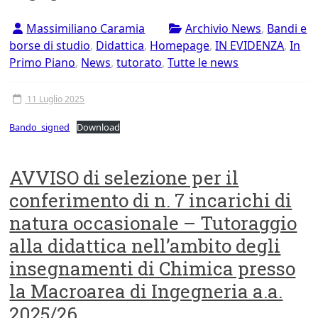
Massimiliano Caramia
Archivio News
,
Bandi e
borse di studio
,
Didattica
,
Homepage
,
IN EVIDENZA
,
In
Primo Piano
,
News
,
tutorato
,
Tutte le news
11 Luglio 2025
Bando_signed
Download
AVVISO di selezione per il
conferimento di n. 7 incarichi di
natura occasionale – Tutoraggio
alla didattica nell’ambito degli
insegnamenti di Chimica presso
la Macroarea di Ingegneria a.a.
2025/26