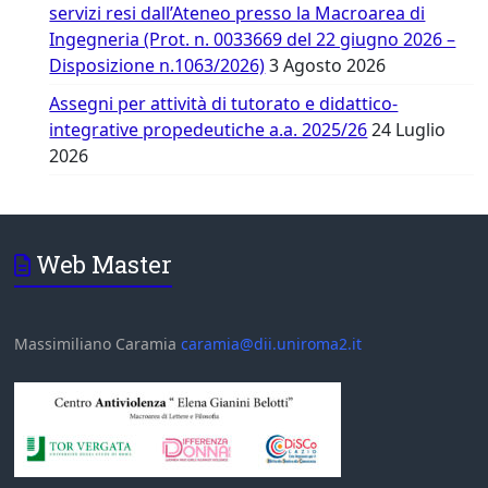
servizi resi dall’Ateneo presso la Macroarea di
Ingegneria (Prot. n. 0033669 del 22 giugno 2026 –
Disposizione n.1063/2026)
3 Agosto 2026
Assegni per attività di tutorato e didattico-
integrative propedeutiche a.a. 2025/26
24 Luglio
2026
Web Master
Massimiliano Caramia
caramia@dii.uniroma2.it