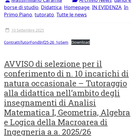
Massimiliano Caramia
Archivio News
,
Bandi e
borse di studio
,
Didattica
,
Homepage
,
IN EVIDENZA
,
In
Primo Piano
,
tutorato
,
Tutte le news
10 Settembre 2025
ContrattiTutorFondInf25-26_1oSem
Download
AVVISO di selezione per il
conferimento di n. 10 incarichi di
natura occasionale – Tutoraggio
alla didattica nell’ambito degli
insegnamenti di Analisi
Matematica I, Geometria, Algebra
e Logica della Macroarea di
Ingegneria a.a. 2025/26