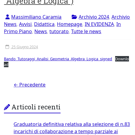
“Algebra e Logica”)
Massimiliano Caramia
Archivio 2024
,
Archivio
News
,
Avvisi
,
Didattica
,
Homepage
,
IN EVIDENZA
,
In
Primo Piano
,
News
,
tutorato
,
Tutte le news
25 Giugno 2024
Bando_Tutoraggi_Analisi_Geometria_Algebra_Logica_signed
Downlo
ad
← Precedente
Articoli recenti
Graduatoria definitiva relativa alla selezione di n.83
incarichi di collaborazione a tempo parziale ai