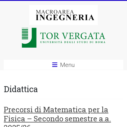
Vai
al
contenuto
Macroarea
di
Ingegneria
–
Menu
Università
degli
Didattica
Studi
di
Precorsi di Matematica per la
Fisica – Secondo semestre a.a.
Roma