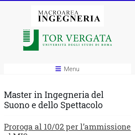
Vai
al
contenuto
Macroarea
di
Ingegneria
–
Menu
Università
degli
Master in Ingegneria del
Studi
Suono e dello Spettacolo
di
Roma
Proroga al 10/02 per l’ammissione