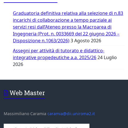
Graduatoria definitiva relativa alla selezione di n.83
incarichi di collaborazione a tempo parziale ai
servizi resi dall’Ateneo presso la Macroarea di
Ingegneria (Prot. n. 0033669 del 22 giugno 2026 –
Disposizione n.1063/2026)
3 Agosto 2026
Assegni per attività di tutorato e didattico-
integrative propedeutiche a.a. 2025/26
24 Luglio
2026
Web Master
Massimiliano Caramia
caramia@dii.uniroma2.it