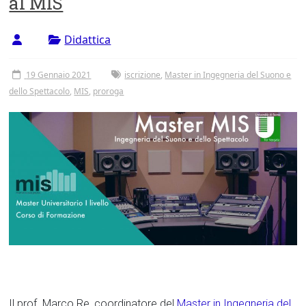
al MIS
Tor
Vergata
Didattica
19 Gennaio 2021
iscrizione
,
Master in Ingegneria del Suono e
dello Spettacolo
,
MIS
,
proroga
Il prof. Marco Re, coordinatore del
Master in Ingegneria del