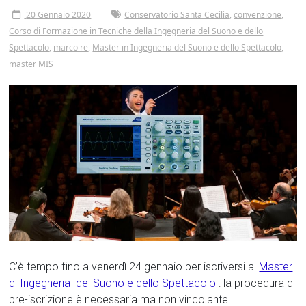
20 Gennaio 2020
Conservatorio Santa Cecilia
,
convenzione
,
Corso di Formazione in Tecniche della Ingegneria del Suono e dello
Spettacolo
,
marco re
,
Master in Ingegneria del Suono e dello Spettacolo
,
master MIS
C’è tempo fino a venerdì 24 gennaio per iscriversi al
Master
di Ingegneria del Suono e dello Spettacolo
: la procedura di
pre-iscrizione è necessaria ma non vincolante