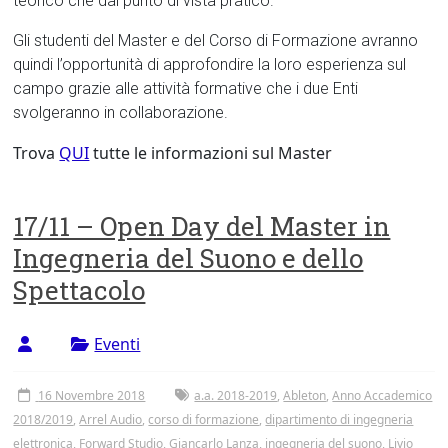
teorico che dal punto di vista pratico.
Gli studenti del Master e del Corso di Formazione avranno
quindi l’opportunità di approfondire la loro esperienza sul
campo grazie alle attività formative che i due Enti
svolgeranno in collaborazione.
Trova
QUI
tutte le informazioni sul Master
17/11 – Open Day del Master in
Ingegneria del Suono e dello
Spettacolo
Eventi
16 Novembre 2018
a.a. 2018-2019
,
Ableton
,
Anno Accademico
2018/2019
,
Arrel Audio
,
corso di formazione
,
dipartimento di ingegneria
elettronica
,
Forward Studio
,
Giancarlo Lanza
,
ingegneria del suono
,
Livio