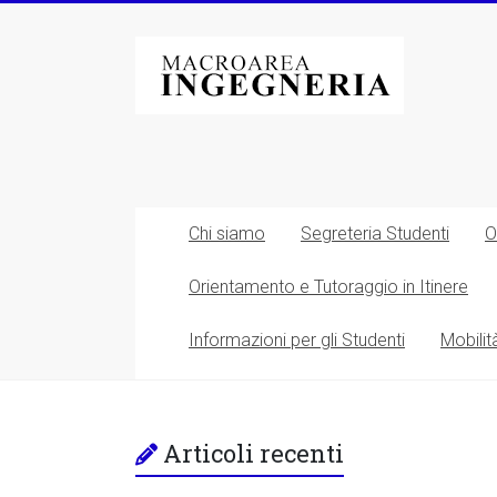
Vai
al
Macroarea
contenuto
di
Ingegneria
–
Università
Chi siamo
Segreteria Studenti
O
degli
Orientamento e Tutoraggio in Itinere
Studi
Informazioni per gli Studenti
Mobilit
di
Roma
Tor
Articoli recenti