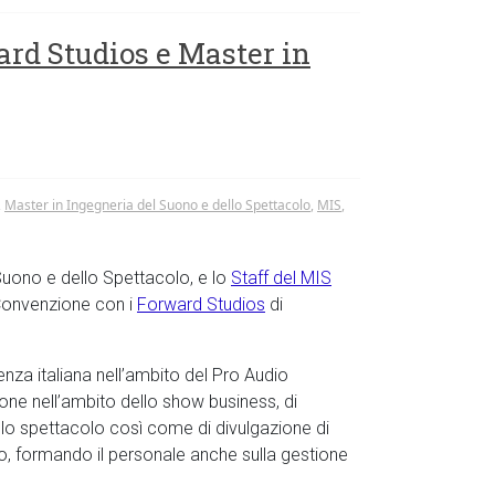
ard Studios e Master in
,
Master in Ingegneria del Suono e dello Spettacolo
,
MIS
,
 Suono e dello Spettacolo, e lo
Staff del MIS
 Convenzione con i
Forward Studios
di
nza italiana nell’ambito del Pro Audio
one nell’ambito dello show business, di
ello spettacolo così come di divulgazione di
lo, formando il personale anche sulla gestione