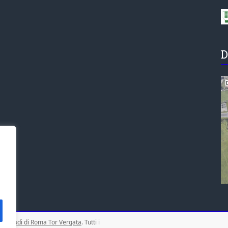
D
gli Studi di Roma Tor Vergata
. Tutti i