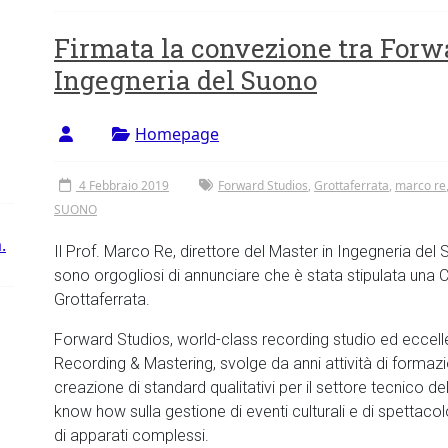
Firmata la convezione tra Forw
Ingegneria del Suono
Homepage
4 Febbraio 2019
Forward Studios
,
Grottaferrata
,
marco re
SUONO
.
Il Prof. Marco Re, direttore del Master in Ingegneria del
sono orgogliosi di annunciare che è stata stipulata una
Grottaferrata.
Forward Studios, world-class recording studio ed eccelle
Recording & Mastering, svolge da anni attività di formazi
creazione di standard qualitativi per il settore tecnico d
know how sulla gestione di eventi culturali e di spettaco
di apparati complessi.