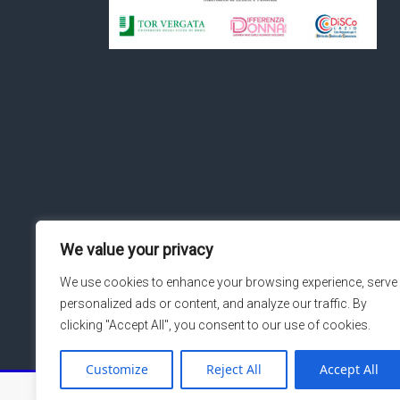
We value your privacy
We use cookies to enhance your browsing experience, serve
personalized ads or content, and analyze our traffic. By
clicking "Accept All", you consent to our use of cookies.
Customize
Reject All
Accept All
Copyright © 2026
Macroarea di Ingegneria – Università de