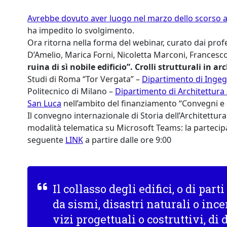
Avrebbe dovuto aver luogo nel marzo dello scorso 
ha impedito lo svolgimento.
Ora ritorna nella forma del webinar, curato dai prof
D’Amelio, Marica Forni, Nicoletta Marconi, Francesco
ruina di sì nobile edificio”. Crolli strutturali in ar
Studi di Roma “Tor Vergata” –
Dipartimento di Ingegn
Politecnico di Milano –
Dipartimento di Architettura 
San Luca
nell’ambito del finanziamento “Convegni e
Il convegno internazionale di Storia dell’Architettura
modalità telematica su Microsoft Teams: la partecipaz
seguente
LINK
a partire dalle ore 9:00
Il collasso degli edifici, o di part
da sismi, disastri naturali o ince
vizi progettuali o costruttivi, di