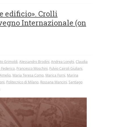
 edificio». Crolli
nvegno Internazionale (on
to Grimoldi
,
Alessandro Brodini
,
Andrea Longhi
,
Claudia
 Federico
,
Francesco Moschini
,
Fulvio Cairoli Giuliani
,
’Amelio
,
Maria Teresa Como
,
Marica Forni
,
Marina
oni
,
Politecnico di Milano
,
Rossana Mancini
,
Santiago
o