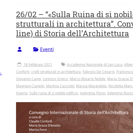
26/02 – “«Sulla Ruina di sì nobile
strutturali in architettura”. Co
line) di Storia dell’Architettura
Eventi
18 Febbraio 2021
Accademia Nazionale di San Luca
,
Alber
Conforti
,
crolli strutturali in architettura
,
Fabrizio De Cesaris
,
Francesco
.
Giovanni Cangi
,
Lorenzo Grieco
,
Marco Rosario Nobile
,
Maria Grazia D
Magnani Cianetti
,
Martina Cacciotti
,
Marzia Marandola
,
Nicoletta Marc
Huerta
,
Sulla ruina di sì nobile edificio
,
Valentina Florio
,
Valentina Russ