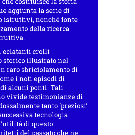
che costituisce la storia
ue aggiunta la serie di
o istruttivi, nonché fonte
nzamento della ricerca
ruttiva.
eclatanti crolli
 storico illustrato nel
n raro sbriciolamento di
come i noti episodi di
 di alcuni ponti. Tali
o vivide testimonianze di
dossalmente tanto ‘preziosi’
 successiva tecnologia
’utilità di questo
itetti del passato che ne