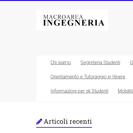
Vai
al
Macroarea
contenuto
di
Ingegneria
–
Università
Chi siamo
Segreteria Studenti
O
degli
Orientamento e Tutoraggio in Itinere
Studi
Informazioni per gli Studenti
Mobilit
di
Roma
Tor
Articoli recenti