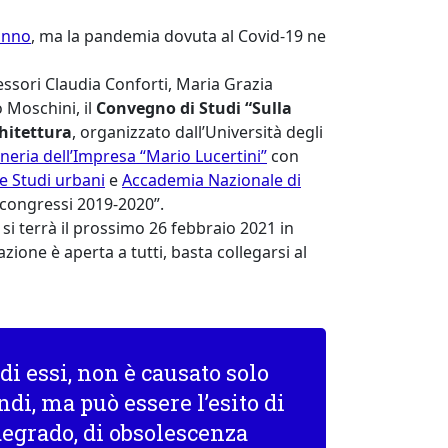
anno
, ma la pandemia dovuta al Covid-19 ne
essori Claudia Conforti, Maria Grazia
 Moschini, il
Convegno di Studi “Sulla
chitettura
, organizzato dall’Università degli
eria dell’Impresa “Mario Lucertini”
con
e Studi urbani
e
Accademia Nazionale di
 congressi 2019-2020”.
 si terrà il prossimo 26 febbraio 2021 in
ione è aperta a tutti, basta collegarsi al
i di essi, non è causato solo
ndi, ma può essere l’esito di
 degrado, di obsolescenza