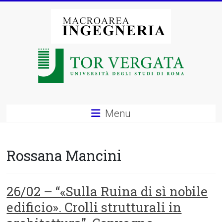
Vai
al
contenuto
Macroarea
di
Ingegneria
–
Menu
Università
degli
Rossana Mancini
Studi
di
26/02 – “«Sulla Ruina di sì nobile
edificio». Crolli strutturali in
Roma