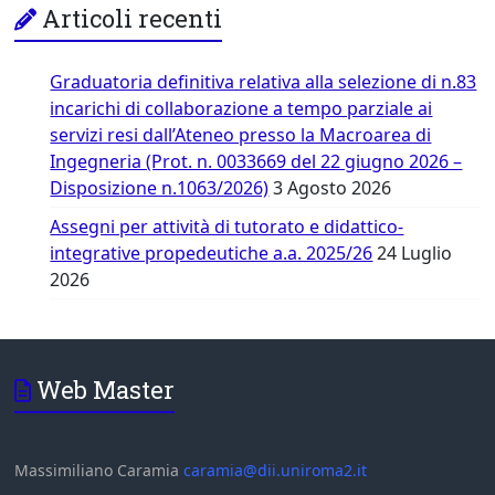
Articoli recenti
Graduatoria definitiva relativa alla selezione di n.83
incarichi di collaborazione a tempo parziale ai
servizi resi dall’Ateneo presso la Macroarea di
Ingegneria (Prot. n. 0033669 del 22 giugno 2026 –
Disposizione n.1063/2026)
3 Agosto 2026
Assegni per attività di tutorato e didattico-
integrative propedeutiche a.a. 2025/26
24 Luglio
2026
Web Master
Massimiliano Caramia
caramia@dii.uniroma2.it