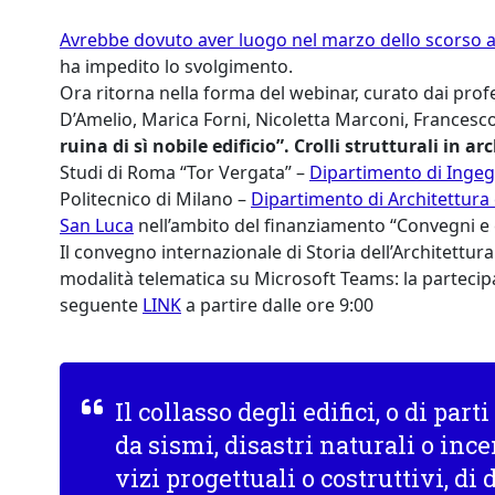
Avrebbe dovuto aver luogo nel marzo dello scorso 
ha impedito lo svolgimento.
Ora ritorna nella forma del webinar, curato dai prof
D’Amelio, Marica Forni, Nicoletta Marconi, Francesco
ruina di sì nobile edificio”. Crolli strutturali in ar
Studi di Roma “Tor Vergata” –
Dipartimento di Ingegn
Politecnico di Milano –
Dipartimento di Architettura 
San Luca
nell’ambito del finanziamento “Convegni e
Il convegno internazionale di Storia dell’Architettura
modalità telematica su Microsoft Teams: la partecipaz
seguente
LINK
a partire dalle ore 9:00
Il collasso degli edifici, o di part
da sismi, disastri naturali o ince
vizi progettuali o costruttivi, di