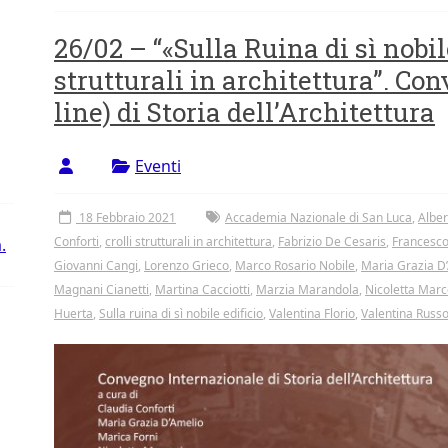
26/02 – “«Sulla Ruina di sì nobile
strutturali in architettura”. Co
line) di Storia dell’Architettura
Eventi
18 Febbraio 2021
Accademia Nazionale di San Luca
,
Alber
Conforti
,
crolli strutturali in architettura
,
Fabrizio De Cesaris
,
Francesco
.
Giovanni Cangi
,
Lorenzo Grieco
,
Marco Rosario Nobile
,
Maria Grazia D
Magnani Cianetti
,
Martina Cacciotti
,
Marzia Marandola
,
Nicoletta Marc
Huerta
,
Sulla ruina di sì nobile edificio
,
Valentina Florio
,
Valentina Russ