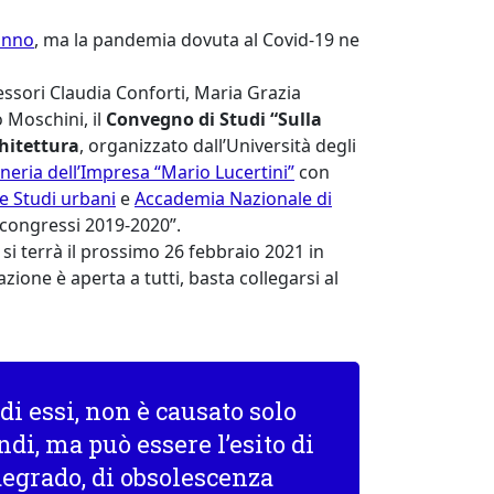
anno
, ma la pandemia dovuta al Covid-19 ne
essori Claudia Conforti, Maria Grazia
 Moschini, il
Convegno di Studi “Sulla
chitettura
, organizzato dall’Università degli
eria dell’Impresa “Mario Lucertini”
con
e Studi urbani
e
Accademia Nazionale di
 congressi 2019-2020”.
 si terrà il prossimo 26 febbraio 2021 in
ione è aperta a tutti, basta collegarsi al
i di essi, non è causato solo
ndi, ma può essere l’esito di
 degrado, di obsolescenza