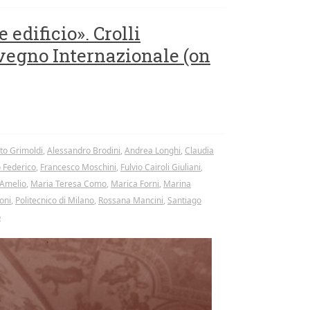
 edificio». Crolli
nvegno Internazionale (on
to Grimoldi
,
Alessandro Brodini
,
Andrea Longhi
,
Claudia
 Federico
,
Francesco Moschini
,
Fulvio Cairoli Giuliani
,
’Amelio
,
Maria Teresa Como
,
Marica Forni
,
Marina
oni
,
Politecnico di Milano
,
Rossana Mancini
,
Santiago
o