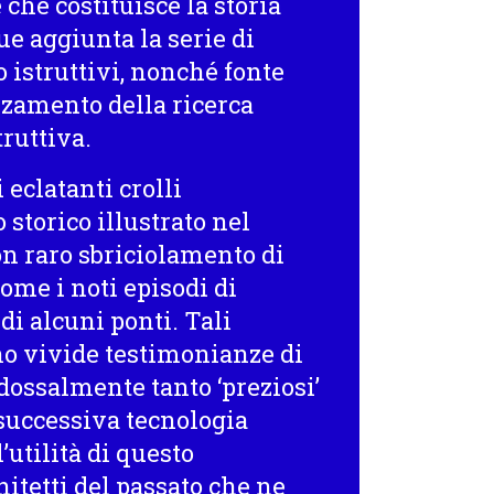
che costituisce la storia
ue aggiunta la serie di
o istruttivi, nonché fonte
nzamento della ricerca
ruttiva.
eclatanti crolli
 storico illustrato nel
n raro sbriciolamento di
come i noti episodi di
 di alcuni ponti. Tali
o vivide testimonianze di
dossalmente tanto ‘preziosi’
 successiva tecnologia
’utilità di questo
itetti del passato che ne