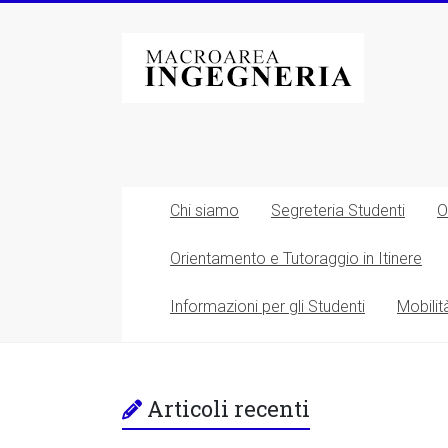
Vai
al
Macroarea
contenuto
di
Ingegneria
–
Università
Chi siamo
Segreteria Studenti
O
degli
Orientamento e Tutoraggio in Itinere
Studi
Informazioni per gli Studenti
Mobilit
di
Roma
Tor
Articoli recenti