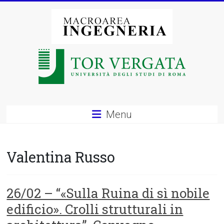
Vai
al
contenuto
Macroarea
di
Ingegneria
–
Menu
Università
degli
Valentina Russo
Studi
di
26/02 – “«Sulla Ruina di sì nobile
edificio». Crolli strutturali in
Roma