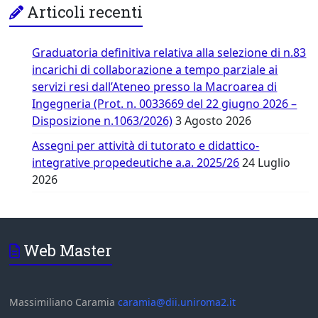
Articoli recenti
Graduatoria definitiva relativa alla selezione di n.83
incarichi di collaborazione a tempo parziale ai
servizi resi dall’Ateneo presso la Macroarea di
Ingegneria (Prot. n. 0033669 del 22 giugno 2026 –
Disposizione n.1063/2026)
3 Agosto 2026
Assegni per attività di tutorato e didattico-
integrative propedeutiche a.a. 2025/26
24 Luglio
2026
Web Master
Massimiliano Caramia
caramia@dii.uniroma2.it