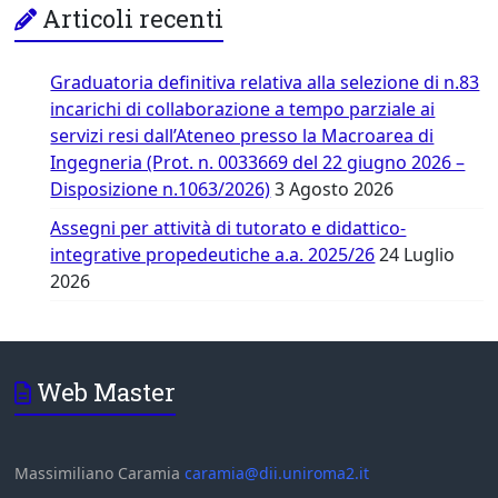
Articoli recenti
Graduatoria definitiva relativa alla selezione di n.83
incarichi di collaborazione a tempo parziale ai
servizi resi dall’Ateneo presso la Macroarea di
Ingegneria (Prot. n. 0033669 del 22 giugno 2026 –
Disposizione n.1063/2026)
3 Agosto 2026
Assegni per attività di tutorato e didattico-
integrative propedeutiche a.a. 2025/26
24 Luglio
2026
Web Master
Massimiliano Caramia
caramia@dii.uniroma2.it