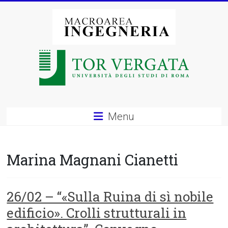
Vai
al
contenuto
Macroarea
di
Ingegneria
–
Menu
Università
degli
Marina Magnani Cianetti
Studi
di
26/02 – “«Sulla Ruina di sì nobile
edificio». Crolli strutturali in
Roma