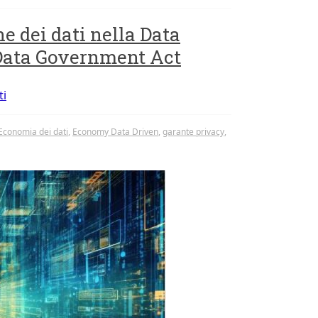
ne dei dati nella Data
 Data Government Act
ti
Economia dei dati
,
Economy Data Driven
,
garante privacy
,