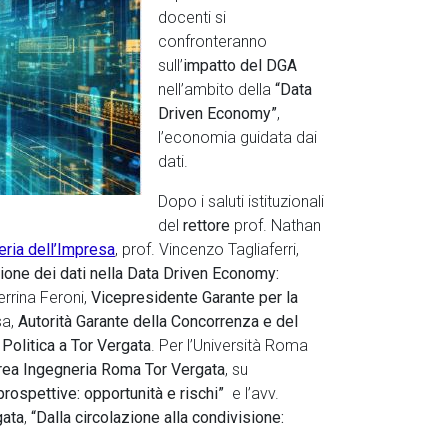
docenti si
confronteranno
sull’
impatto del DGA
nell’ambito della
“Data
Driven Economy”
,
l’economia guidata dai
dati.
Dopo i saluti istituzionali
del
rettore
prof. Nathan
eria dell’Impresa
, prof. Vincenzo Tagliaferri,
zione dei dati nella Data Driven Economy:
errina Feroni,
Vicepresidente Garante per la
sa,
Autorità Garante della Concorrenza e del
 Politica a Tor Vergata
. Per l’Università Roma
ea Ingegneria Roma Tor Vergata
, su
prospettive: opportunità e rischi”
e l’avv.
gata
,
“Dalla circolazione alla condivisione: