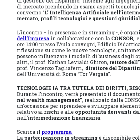
di gestione del risparmio, insieme agli ingegneri
di mercato prendendo in esame aspetti tecnologici
convegno “
L’ Intelligenza Artificiale nell’inter
mercato, profili tecnologici e questioni giuridic
L’incontro – in presenza e in streaming -, è organ
dell’Impresa
in collaborazione con la
CONSOB
, 
ore 14:00 presso l’Aula convegni, Edificio Didattic
riflessione su come le nuove tecnologie, unitament
possono influenzare i modelli di business degli op
altri, il prof. Nathan Levialdi Ghiron,
rettore del
prof. Vincenzo Tagliaferri,
direttore del Diparti
dell’Università di Roma “Tor Vergata”.
TECNOLOGIE IA TRA TUTELA DEI DIRITTI, RIS
Durante l’incontro, verrà presentato il documen
nel wealth management”
, realizzato dalla CONS
un’occasione per riprendere e sviluppare elementi
relativo ai
rischi
e alle
opportunità derivanti dal
nell’
intermediazione finanziaria
.
Scarica il
programma
La
partecipazione in streaming
è disponibile col