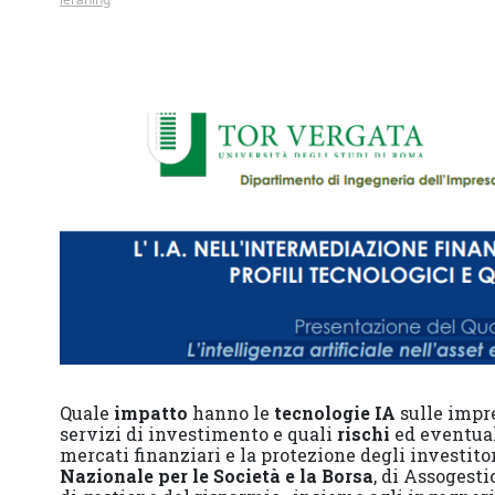
Quale
impatto
hanno le
tecnologie IA
sulle impre
servizi di investimento e quali
rischi
ed eventual
mercati finanziari e la protezione degli investito
Nazionale per le Società e la Borsa
, di Assogesti