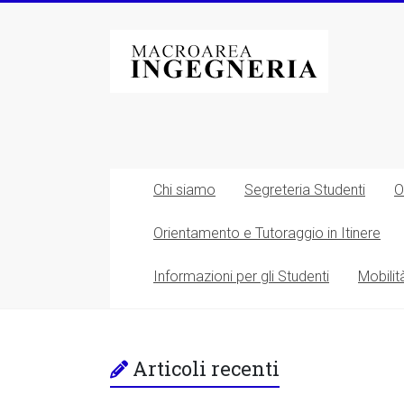
Vai
al
Macroarea
contenuto
di
Ingegneria
–
Università
Chi siamo
Segreteria Studenti
O
degli
Orientamento e Tutoraggio in Itinere
Studi
Informazioni per gli Studenti
Mobilit
di
Roma
Tor
Articoli recenti