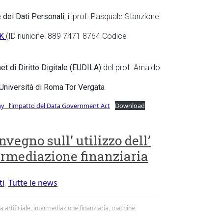
 dei Dati Personali
, il prof. Pasquale Stanzione
NK
(ID riunione: 889 7471 8764 Codice
t di Diritto Digitale (EUDILA)
del prof. Arnaldo
Università di Roma Tor Vergata
omy _l’impatto del Data Government Act
Download
vegno sull’ utilizzo dell’
ntermediazione finanziaria
ti
,
Tutte le news
a artificiale
,
intermediazione finanziaria
,
machine