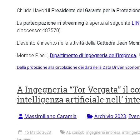
Chiude i lavori il
Presidente del Garante per la Protezione
La
partecipazione in streaming
è aperta al seguente
LI
d’accesso: 487570)
L’evento è inserito nelle attività della
Cattedra Jean Monne
Morace Pinelli,
Dipartimento di Ingegneria dell’Impresa
,
Dalla protezione alla circolazione dei dati nella Data Driven Econ
A Ingegneria “Tor Vergata” il con
intelligenza artificiale nell’ i
Massimiliano Caramia
Archivio 2023
,
Even
15 Marzo 2023
AI
,
consob
,
ingegneria impresa
,
intelligenz
leraning