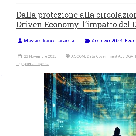
Dalla protezione alla circolazio
Driven Economy: l’impatto del
Massimiliano Caramia
Archivio 2023
,
Even
23 Novembre 2023
AGCOM
,
Data Government Act
,
DGA
,
ingegneria impresa
.