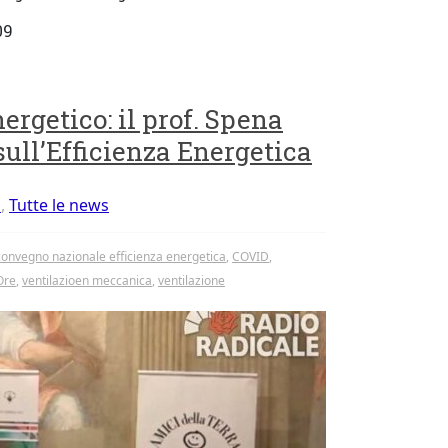
09
ergetico: il prof. Spena
ull’Efficienza Energetica
s
,
Tutte le news
convegno nazionale efficienza energetica
,
COVID
,
Ore
,
ventilazioen meccanica
,
ventilazione