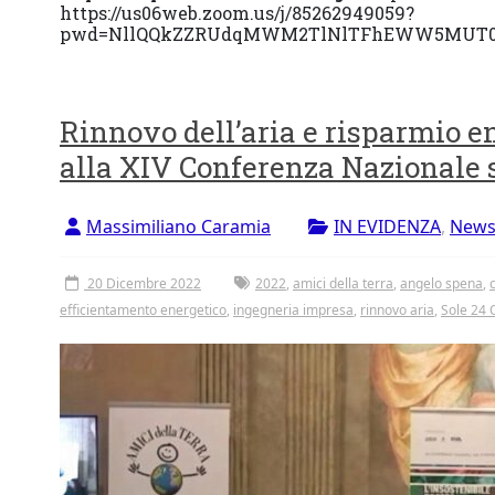
https://us06web.zoom.us/j/85262949059?
pwd=NllQQkZZRUdqMWM2TlNlTFhEWW5MUT
Rinnovo dell’aria e risparmio en
alla XIV Conferenza Nazionale s
Massimiliano Caramia
IN EVIDENZA
,
New
20 Dicembre 2022
2022
,
amici della terra
,
angelo spena
,
efficientamento energetico
,
ingegneria impresa
,
rinnovo aria
,
Sole 24 