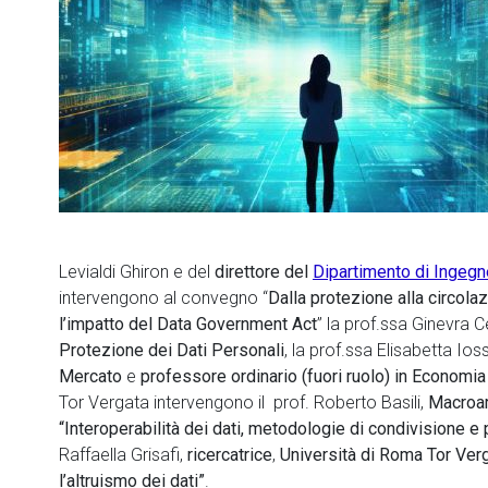
Levialdi Ghiron e del
direttore del
Dipartimento di Ingegn
intervengono al convegno “
Dalla protezione alla circola
l’impatto del Data Government Act
” la prof.ssa Ginevra C
Protezione dei Dati Personali
, la prof.ssa Elisabetta Ios
Mercato
e
professore ordinario (fuori ruolo) in Economia
Tor Vergata intervengono il prof. Roberto Basili,
Macroar
“Interoperabilità dei dati, metodologie di condivisione e 
Raffaella Grisafi,
ricercatrice
,
Università di Roma Tor Ver
l’altruismo dei dati”
.