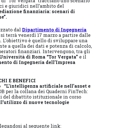
 di “Tor Vergata” tracciano uno scenario
 e giuridici nell’ambito del
mediazione finanziaria: scenari di
he”.
izzato dal
Dipartimento di Ingegneria
e si terrà venerdì 17 marzo a partire dalle
a. L’obiettivo è quello di sviluppare una
e a quella dei dati e potenza di calcolo,
eratori finanziari. Intervengono, tra gli
l’Università di Roma “Tor Vergata”
e il
mento di Ingegneria dell’Impresa
CHI E BENEFICI
to
“L’intelligenza artificiale nell’asset e
OB per la collana dei Quaderni FinTech:
 del dibattito istituzionale in corso
l’utilizzo di nuove tecnologie
legandosi al seguente link: