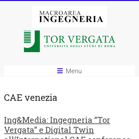
Vai
al
contenuto
Macroarea
di
Ingegneria
–
Menu
Università
degli
CAE venezia
Studi
di
Ing&Media: Ingegneria “Tor
Vergata” e Digital Twin
Roma