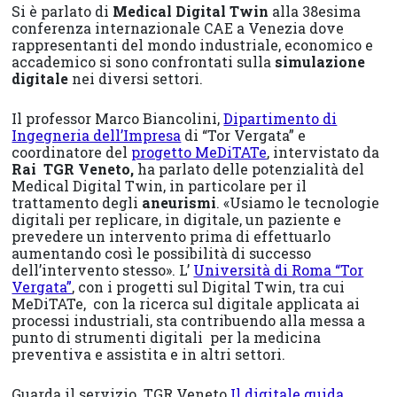
Si è parlato di
Medical Digital Twin
alla 38esima
conferenza internazionale CAE a Venezia dove
rappresentanti del mondo industriale, economico e
accademico si sono confrontati sulla
simulazione
digitale
nei diversi settori.
Il professor Marco Biancolini,
Dipartimento di
Ingegneria dell’Impresa
di “Tor Vergata” e
coordinatore del
progetto MeDiTATe
, intervistato da
Rai TGR Veneto,
ha parlato delle potenzialità del
Medical Digital Twin, in particolare per il
trattamento degli
aneurismi
. «Usiamo le tecnologie
digitali per replicare, in digitale, un paziente e
prevedere un intervento prima di effettuarlo
aumentando così le possibilità di successo
dell’intervento stesso». L’
Università di Roma “Tor
Vergata”
, con i progetti sul Digital Twin, tra cui
MeDiTATe, con la ricerca sul digitale applicata ai
processi industriali, sta contribuendo alla messa a
punto di strumenti digitali per la medicina
preventiva e assistita e in altri settori.
Guarda il servizio TGR Veneto
Il digitale guida