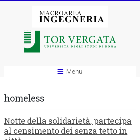
Vai
al
contenuto
Macroarea
di
Ingegneria
–
Menu
Università
degli
homeless
Studi
di
Notte della solidarietà, partecipa
al censimento dei senza tetto in
Roma