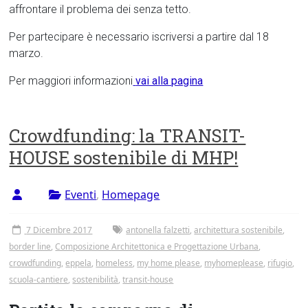
affrontare il problema dei senza tetto.
Per partecipare è necessario iscriversi a partire dal 18
marzo.
Per maggiori informazioni
vai alla pagina
Crowdfunding: la TRANSIT-
HOUSE sostenibile di MHP!
Eventi
,
Homepage
7 Dicembre 2017
antonella falzetti
,
architettura sostenibile
,
border line
,
Composizione Architettonica e Progettazione Urbana
,
crowdfunding
,
eppela
,
homeless
,
my home please
,
myhomeplease
,
rifugio
,
scuola-cantiere
,
sostenibilità
,
transit-house