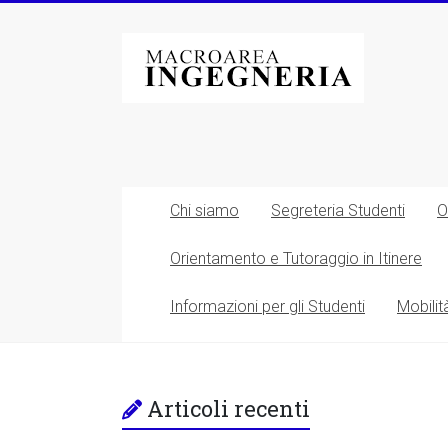
Vai
al
Macroarea
contenuto
di
Ingegneria
–
Università
Chi siamo
Segreteria Studenti
O
degli
Orientamento e Tutoraggio in Itinere
Studi
Informazioni per gli Studenti
Mobilit
di
Roma
Tor
Articoli recenti