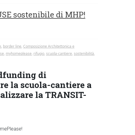
E sostenibile di MHP!
e
,
border line
,
Composizione Architettonica e
se
,
myhomeplease
,
rifugio
,
scuola-cantiere
,
sostenibilità
,
dfunding di
e la scuola-cantiere a
ealizzare la TRANSIT-
omePlease!