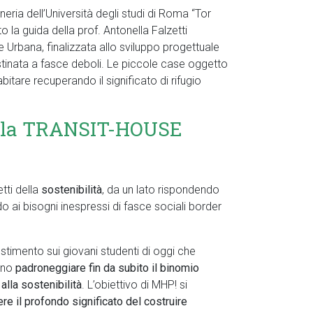
ria dell’Università degli studi di Roma “Tor
to la guida della prof. Antonella Falzetti
Urbana, finalizzata allo sviluppo progettuale
destinata a fasce deboli. Le piccole case oggetto
abitare recuperando il significato di rifugio
della TRANSIT-HOUSE
tti della
sostenibilità
, da un lato rispondendo
do ai bisogni inespressi di fasce sociali border
estimento sui giovani studenti di oggi che
sano
padroneggiare fin da subito il binomio
alla sostenibilità
. L’obiettivo di MHP! si
iere il profondo significato del costruire