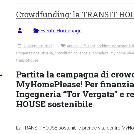
Crowdfunding: la TRANSIT-HOUS
Eventi
,
Homepage
7 Dicembre 2017
antonella falzetti
,
architettura sostenibil
Progettazione Urbana
,
crowdfunding
,
eppela
,
homeless
,
my home plea
transit-house
Partita la campagna di crow
.
MyHomePlease! Per finanziar
Ingegneria “Tor Vergata” e r
HOUSE sostenibile
La TRANSIT-HOUSE sostenibile prende vita dentro MyH