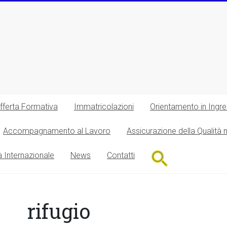
fferta Formativa
Immatricolazioni
Orientamento in Ingr
Accompagnamento al Lavoro
Assicurazione della Qualità 
Search
à Internazionale
News
Contatti
for:
Search Button
rifugio