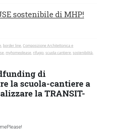
E sostenibile di MHP!
e
,
border line
,
Composizione Architettonica e
se
,
myhomeplease
,
rifugio
,
scuola-cantiere
,
sostenibilità
,
dfunding di
e la scuola-cantiere a
ealizzare la TRANSIT-
omePlease!