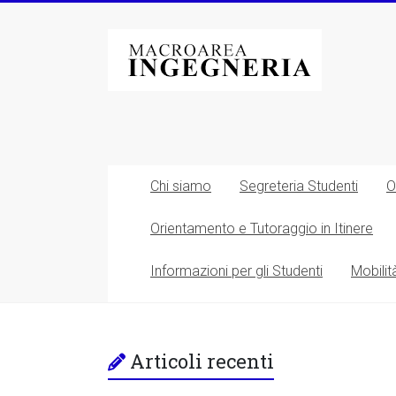
Vai
al
Macroarea
contenuto
di
Ingegneria
–
Università
Chi siamo
Segreteria Studenti
O
degli
Orientamento e Tutoraggio in Itinere
Studi
Informazioni per gli Studenti
Mobilit
di
Roma
Tor
Articoli recenti