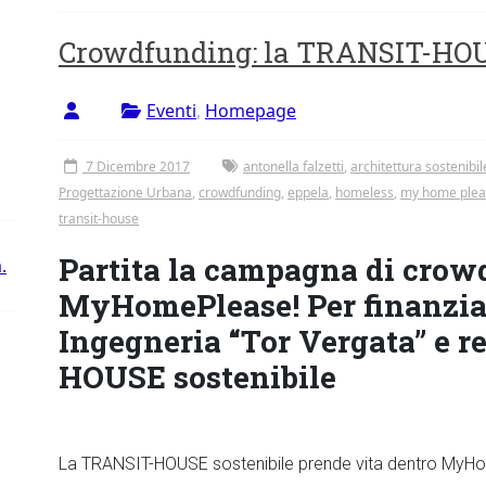
Crowdfunding: la TRANSIT-HOUS
Eventi
,
Homepage
7 Dicembre 2017
antonella falzetti
,
architettura sostenibil
Progettazione Urbana
,
crowdfunding
,
eppela
,
homeless
,
my home plea
transit-house
Partita la campagna di crow
.
MyHomePlease! Per finanziar
Ingegneria “Tor Vergata” e r
HOUSE sostenibile
La TRANSIT-HOUSE sostenibile prende vita dentro MyH