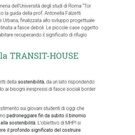
ria dell’Università degli studi di Roma “Tor
to la guida della prof. Antonella Falzetti
Urbana, finalizzata allo sviluppo progettuale
destinata a fasce deboli. Le piccole case oggetto
abitare recuperando il significato di rifugio
della TRANSIT-HOUSE
tti della
sostenibilità
, da un lato rispondendo
do ai bisogni inespressi di fasce sociali border
estimento sui giovani studenti di oggi che
sano
padroneggiare fin da subito il binomio
alla sostenibilità
. L’obiettivo di MHP! si
iere il profondo significato del costruire