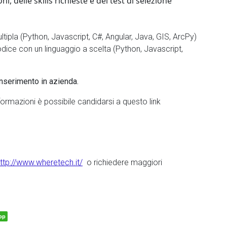
, delle skills richieste e del test di selezione
ipla (Python, Javascript, C#, Angular, Java, GIS, ArcPy)
codice con un linguaggio a scelta (Python, Javascript,
inserimento in azienda.
nformazioni è possibile candidarsi a questo link
ttp://www.wheretech.it/
o richiedere maggiori
pp