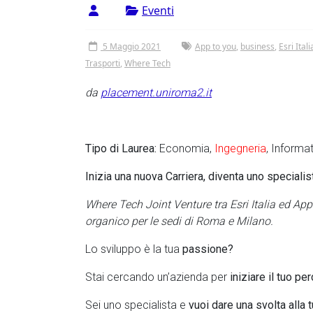
Vergata
Eventi
5 Maggio 2021
App to you
,
business
,
Esri Itali
Trasporti
,
Where Tech
da
placement.uniroma2.it
Tipo di Laurea:
Economia,
Ingegneria
, Informa
Inizia una nuova Carriera, diventa uno speciali
Where Tech Joint Venture tra Esri Italia ed App
organico per le sedi di Roma e Milano.
Lo sviluppo è la tua
passione?
Stai cercando un’azienda per
iniziare il tuo p
Sei uno specialista e
vuoi dare una svolta alla t