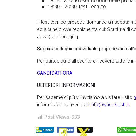
18:15-18:30 Presentazione delle posizioni
18:30 – 20:30 Test Tecnico
Il test tecnico prevede domande a risposta mult
ed alcune prove tecniche tra cui: Scrittura di 
Java ) e Debugging.
Seguirà colloquio individuale propedeutico all’
Per partecipare all’evento e ricevere tutte le i
CANDIDATI ORA
ULTERIORI INFORMAZIONI
Per saperne di più vi invitiamo a visitare il sito
h
informazioni scrivendo a
info@wheretech.it
Post Views:
933
Post
Whatsa
Share
Share