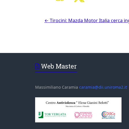
←
Tirocini: Mazda Motor Italia cerca in
Web Master
Massimiliano Caramia
caramia@dii.uniroma2.it