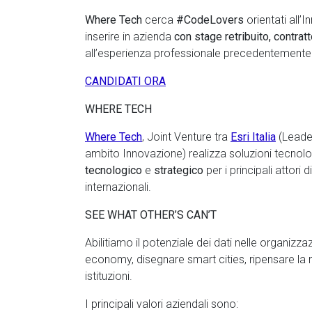
Where Tech
cerca
#CodeLovers
orientati all’
inserire in azienda
con stage retribuito, contra
all’esperienza professionale precedentemente 
CANDIDATI ORA
WHERE TECH
Where Tech
, Joint Venture tra
Esri Italia
(Leader
ambito Innovazione) realizza soluzioni tecnolo
tecnologico
e
strategico
per i principali attori d
internazionali.
SEE WHAT OTHER’S CAN’T
Abilitiamo il potenziale dei dati nelle organizza
economy, disegnare smart cities, ripensare la mo
istituzioni.
I principali valori aziendali sono: