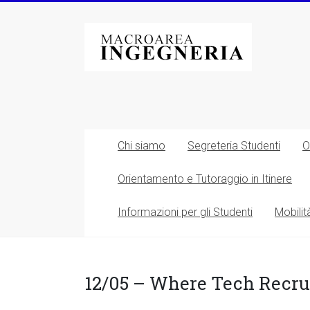
Vai
al
Macroarea
contenuto
di
Ingegneria
–
Università
Chi siamo
Segreteria Studenti
O
degli
Orientamento e Tutoraggio in Itinere
Studi
Informazioni per gli Studenti
Mobilit
di
Roma
Tor
12/05 – Where Tech Recru