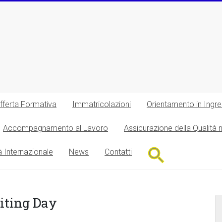
fferta Formativa
Immatricolazioni
Orientamento in Ingr
Accompagnamento al Lavoro
Assicurazione della Qualità 
Search
à Internazionale
News
Contatti
for:
Search Button
iting Day