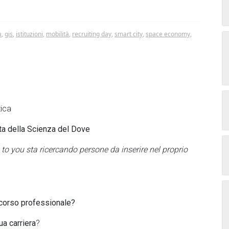
a
,
gis
,
istituzioni
,
mobilità
,
recruiting day
,
smart city
,
space economy
,
tica
sta della Scienza del Dove
 to you sta ricercando persone da inserire nel proprio
ercorso professionale?
ua carriera
?