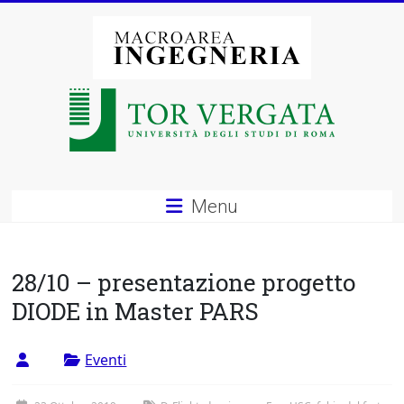
Vai
al
contenuto
Macroarea
di
Ingegneria
–
Menu
Università
degli
28/10 – presentazione progetto
Studi
DIODE in Master PARS
di
Eventi
Roma