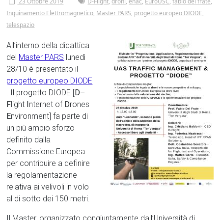
Tor
23 Ottobre 2019
D-Flight
,
droni
,
enac
,
EuroUSC
,
fabio del frate
,
Inquinamento Elettromagnetico
,
Master PARS
,
progetto europeo DIODE
,
Vergata
telespazio
All’interno della didattica
del
Master PARS
lunedì
28/10 è presentato il
progetto europeo DIODE
. Il progetto DIODE [
D
–
F
light
I
nternet of
D
rones
E
nvironment] fa parte di
un più ampio sforzo
definito dalla
Commissione Europea
per contribuire a definire
la regolamentazione
relativa ai velivoli in volo
al di sotto dei 150 metri.
Il Master,
organizzato congiuntamente dall’Università di