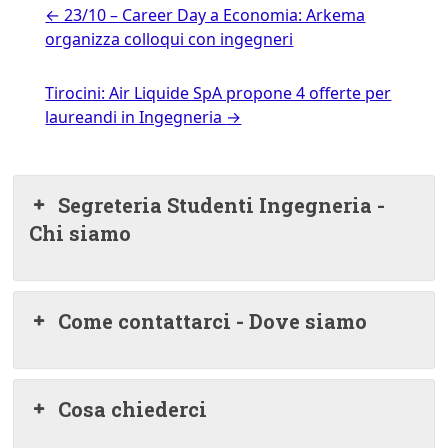
←
23/10 – Career Day a Economia: Arkema
organizza colloqui con ingegneri
Tirocini: Air Liquide SpA propone 4 offerte per
laureandi in Ingegneria
→
Segreteria Studenti Ingegneria -
Chi siamo
Come contattarci - Dove siamo
Cosa chiederci