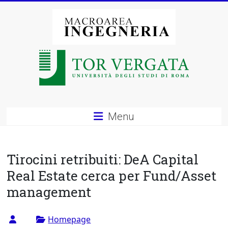
Vai
al
contenuto
Macroarea
di
Ingegneria
–
Menu
Università
degli
Tirocini retribuiti: DeA Capital
Studi
Real Estate cerca per Fund/Asset
management
di
Roma
Homepage