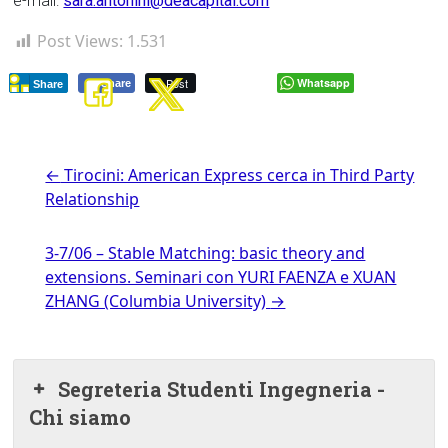
e-mail:
sara.antonini@deacapital.com
Post Views:
1.531
Post
Whatsapp
Share
Share
←
Tirocini: American Express cerca in Third Party
Relationship
3-7/06 – Stable Matching: basic theory and
extensions. Seminari con YURI FAENZA e XUAN
ZHANG (Columbia University)
→
Segreteria Studenti Ingegneria -
Chi siamo