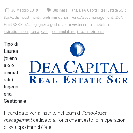
Tor
30 Maggio 2019
Business Plans
,
DeA Capital Real Estate SGR
Vergata
S.p.A.
,
disinvestimenti
,
fondi immobiliari
,
Fund/Asset management
,
IDeA
Fimit SGR S.p.A.
,
ingegneria gestionale
,
investimenti immobiliari
,
ristrutturazioni
,
roma
,
sviluppo immobiliare
,
tirocini retribuiti
Tipo di
Laurea
(trienn
ale o
magist
rale)
:
Ingegn
eria
Gestionale
Il candidato verrà inserito nel team di
Fund
/
Asset
management
dedicato ai fondi che investono in operazioni
di sviluppo immobiliare.