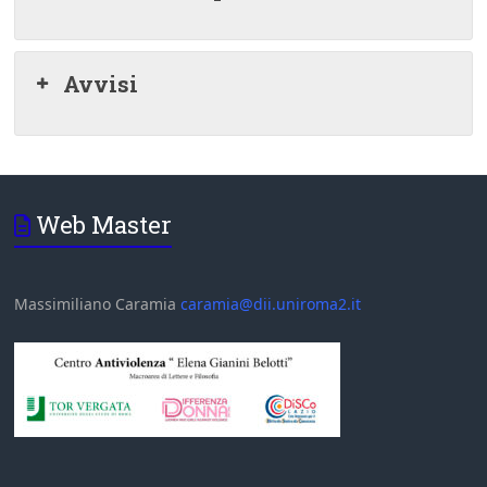
Avvisi
Web Master
Massimiliano Caramia
caramia@dii.uniroma2.it