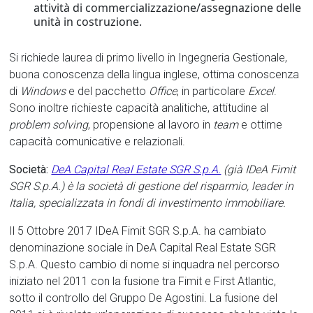
attività di commercializzazione/assegnazione delle
unità in costruzione.
Si richiede laurea di primo livello in Ingegneria Gestionale,
buona conoscenza della lingua inglese, ottima conoscenza
di
Windows
e del pacchetto
Office
, in particolare
Excel
.
Sono inoltre richieste capacità analitiche, attitudine al
problem solving
, propensione al lavoro in
team
e ottime
capacità comunicative e relazionali.
Società:
DeA Capital Real Estate SGR S.p.A.
(già IDeA Fimit
SGR S.p.A.) è la società di gestione del risparmio,
leader
in
Italia, specializzata in fondi di investimento immobiliare.
Il 5 Ottobre 2017 IDeA Fimit SGR S.p.A. ha cambiato
denominazione sociale in DeA Capital Real Estate SGR
S.p.A. Questo cambio di nome si inquadra nel percorso
iniziato nel 2011 con la fusione tra Fimit e First Atlantic,
sotto il controllo del Gruppo De Agostini. La fusione del